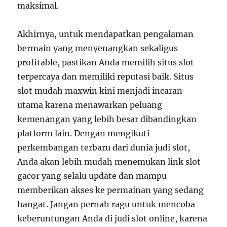
maksimal.
Akhirnya, untuk mendapatkan pengalaman
bermain yang menyenangkan sekaligus
profitable, pastikan Anda memilih situs slot
terpercaya dan memiliki reputasi baik. Situs
slot mudah maxwin kini menjadi incaran
utama karena menawarkan peluang
kemenangan yang lebih besar dibandingkan
platform lain. Dengan mengikuti
perkembangan terbaru dari dunia judi slot,
Anda akan lebih mudah menemukan link slot
gacor yang selalu update dan mampu
memberikan akses ke permainan yang sedang
hangat. Jangan pernah ragu untuk mencoba
keberuntungan Anda di judi slot online, karena