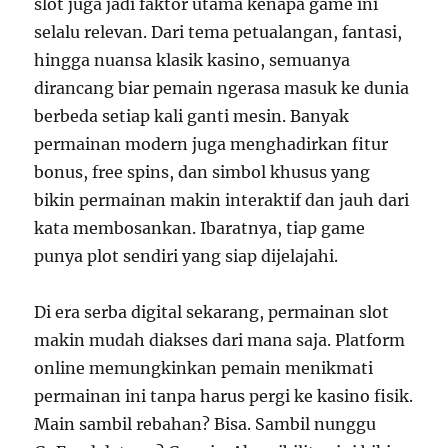
slot juga jadi faktor utama kenapa game ini
selalu relevan. Dari tema petualangan, fantasi,
hingga nuansa klasik kasino, semuanya
dirancang biar pemain ngerasa masuk ke dunia
berbeda setiap kali ganti mesin. Banyak
permainan modern juga menghadirkan fitur
bonus, free spins, dan simbol khusus yang
bikin permainan makin interaktif dan jauh dari
kata membosankan. Ibaratnya, tiap game
punya plot sendiri yang siap dijelajahi.
Di era serba digital sekarang, permainan slot
makin mudah diakses dari mana saja. Platform
online memungkinkan pemain menikmati
permainan ini tanpa harus pergi ke kasino fisik.
Main sambil rebahan? Bisa. Sambil nunggu