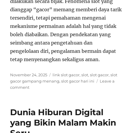
dilakukan secara bijak. Fenomena slot yang
dianggap “gacor” memang memberi daya tarik
tersendiri, tetapi pemahaman mengenai
mekanisme permainan adalah hal yang tidak
boleh diabaikan. Dengan pendekatan yang
seimbang antara pengetahuan dan
pengelolaan diri, pengalaman bermain dapat
tetap menyenangkan sekaligus aman.
Posted
Tags
November 24, 2025
link slot gacor
,
slot
,
slot gacor
,
slot
on
gacor gampang menang
,
slot gacor hari ini
Leave a
on
comment
Keberuntungan
Modern
dalam
Dunia Hiburan Digital
Permainan
Slot
yang Bikin Malam Makin
Gacor