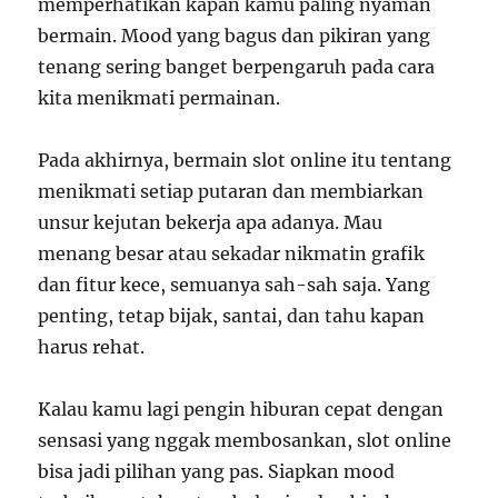
memperhatikan kapan kamu paling nyaman
bermain. Mood yang bagus dan pikiran yang
tenang sering banget berpengaruh pada cara
kita menikmati permainan.
Pada akhirnya, bermain slot online itu tentang
menikmati setiap putaran dan membiarkan
unsur kejutan bekerja apa adanya. Mau
menang besar atau sekadar nikmatin grafik
dan fitur kece, semuanya sah-sah saja. Yang
penting, tetap bijak, santai, dan tahu kapan
harus rehat.
Kalau kamu lagi pengin hiburan cepat dengan
sensasi yang nggak membosankan, slot online
bisa jadi pilihan yang pas. Siapkan mood