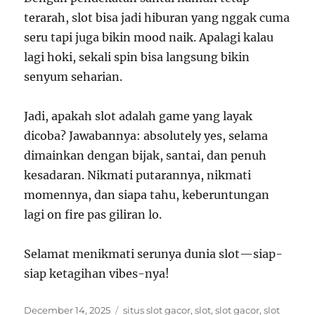
terarah, slot bisa jadi hiburan yang nggak cuma
seru tapi juga bikin mood naik. Apalagi kalau
lagi hoki, sekali spin bisa langsung bikin
senyum seharian.
Jadi, apakah slot adalah game yang layak
dicoba? Jawabannya: absolutely yes, selama
dimainkan dengan bijak, santai, dan penuh
kesadaran. Nikmati putarannya, nikmati
momennya, dan siapa tahu, keberuntungan
lagi on fire pas giliran lo.
Selamat menikmati serunya dunia slot—siap-
siap ketagihan vibes-nya!
Posted
Tags
December 14, 2025
situs slot gacor
,
slot
,
slot gacor
,
slot