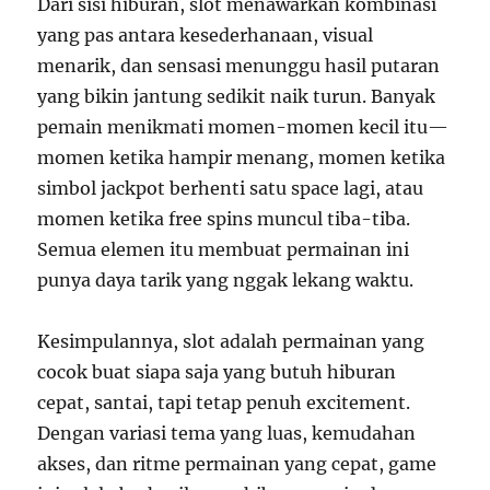
Dari sisi hiburan, slot menawarkan kombinasi
yang pas antara kesederhanaan, visual
menarik, dan sensasi menunggu hasil putaran
yang bikin jantung sedikit naik turun. Banyak
pemain menikmati momen-momen kecil itu—
momen ketika hampir menang, momen ketika
simbol jackpot berhenti satu space lagi, atau
momen ketika free spins muncul tiba-tiba.
Semua elemen itu membuat permainan ini
punya daya tarik yang nggak lekang waktu.
Kesimpulannya, slot adalah permainan yang
cocok buat siapa saja yang butuh hiburan
cepat, santai, tapi tetap penuh excitement.
Dengan variasi tema yang luas, kemudahan
akses, dan ritme permainan yang cepat, game