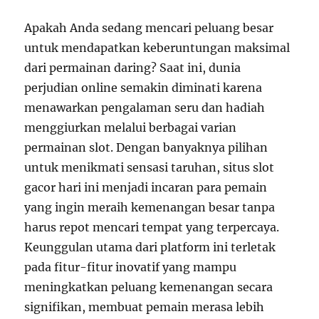
Apakah Anda sedang mencari peluang besar
untuk mendapatkan keberuntungan maksimal
dari permainan daring? Saat ini, dunia
perjudian online semakin diminati karena
menawarkan pengalaman seru dan hadiah
menggiurkan melalui berbagai varian
permainan slot. Dengan banyaknya pilihan
untuk menikmati sensasi taruhan, situs slot
gacor hari ini menjadi incaran para pemain
yang ingin meraih kemenangan besar tanpa
harus repot mencari tempat yang terpercaya.
Keunggulan utama dari platform ini terletak
pada fitur-fitur inovatif yang mampu
meningkatkan peluang kemenangan secara
signifikan, membuat pemain merasa lebih