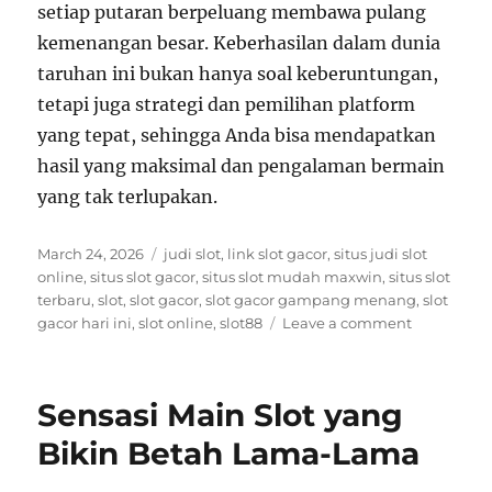
setiap putaran berpeluang membawa pulang
kemenangan besar. Keberhasilan dalam dunia
taruhan ini bukan hanya soal keberuntungan,
tetapi juga strategi dan pemilihan platform
yang tepat, sehingga Anda bisa mendapatkan
hasil yang maksimal dan pengalaman bermain
yang tak terlupakan.
Posted
Tags
March 24, 2026
judi slot
,
link slot gacor
,
situs judi slot
on
online
,
situs slot gacor
,
situs slot mudah maxwin
,
situs slot
terbaru
,
slot
,
slot gacor
,
slot gacor gampang menang
,
slot
on
gacor hari ini
,
slot online
,
slot88
Leave a comment
Dapatkan
Link
Slot
Sensasi Main Slot yang
Gacor
Paling
Bikin Betah Lama-Lama
Update
dengan