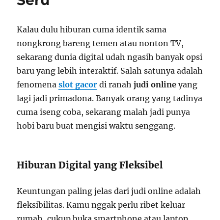
Seru
Kalau dulu hiburan cuma identik sama
nongkrong bareng temen atau nonton TV,
sekarang dunia digital udah ngasih banyak opsi
baru yang lebih interaktif. Salah satunya adalah
fenomena
slot gacor
di ranah
judi online
yang
lagi jadi primadona. Banyak orang yang tadinya
cuma iseng coba, sekarang malah jadi punya
hobi baru buat mengisi waktu senggang.
Hiburan Digital yang Fleksibel
Keuntungan paling jelas dari judi online adalah
fleksibilitas. Kamu nggak perlu ribet keluar
rumah, cukup buka smartphone atau laptop,