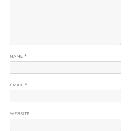
NAME
*
EMAIL
*
WEBSITE