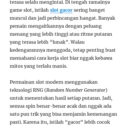
terasa selalu mengintai. Di tengah ramainya
game slot, istilah
slot gacor
sering banget
muncul dan jadi perbincangan hangat. Banyak
pemain mengaitkannya dengan peluang
menang yang lebih tinggi atau ritme putaran
yang terasa lebih “lunak”. Walau
kedengarannya menggoda, tetap penting buat
memahami cara kerja slot biar nggak kebawa
mitos yang terlalu manis.
Permainan slot modern menggunakan
teknologi RNG (
Random Number Generator
)
untuk menentukan hasil setiap putaran. Jadi,
semua spin benar-benar acak dan nggak ada
satu pun trik yang bisa menjamin kemenangan
pasti. Karena itu, istilah “gacor” lebih cocok