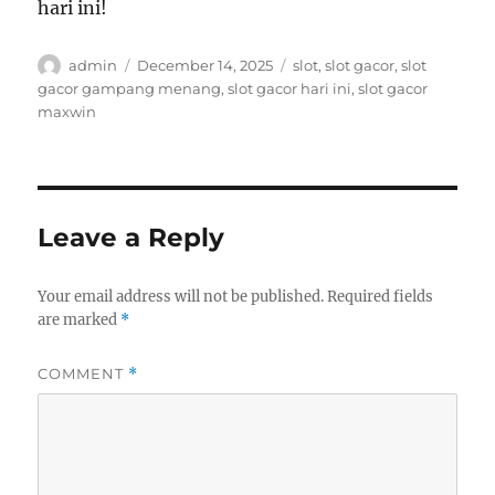
hari ini!
Author
Posted
Tags
admin
December 14, 2025
slot
,
slot gacor
,
slot
on
gacor gampang menang
,
slot gacor hari ini
,
slot gacor
maxwin
Leave a Reply
Your email address will not be published.
Required fields
are marked
*
COMMENT
*