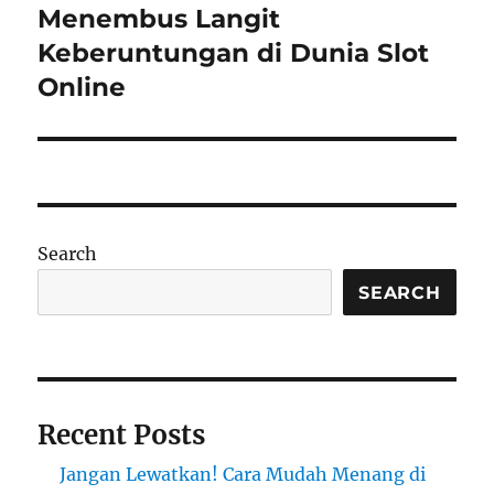
Menembus Langit
Next
post:
Keberuntungan di Dunia Slot
Online
Search
SEARCH
Recent Posts
Jangan Lewatkan! Cara Mudah Menang di