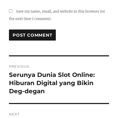
Save my name, email, and website in this browser for
the next time I comment.
Post
PREVIOUS
navigation
Serunya Dunia Slot Online:
Previous
post:
Hiburan Digital yang Bikin
Deg-degan
NEXT