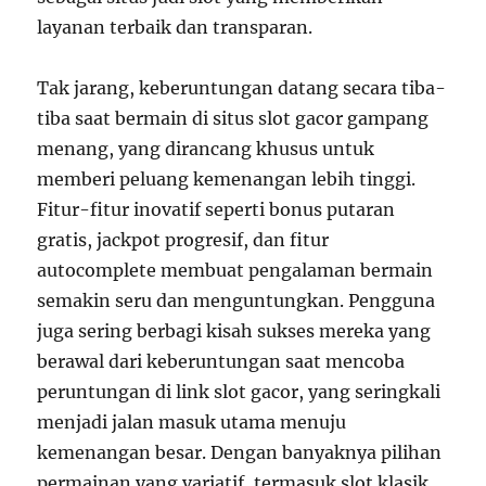
layanan terbaik dan transparan.
Tak jarang, keberuntungan datang secara tiba-
tiba saat bermain di situs slot gacor gampang
menang, yang dirancang khusus untuk
memberi peluang kemenangan lebih tinggi.
Fitur-fitur inovatif seperti bonus putaran
gratis, jackpot progresif, dan fitur
autocomplete membuat pengalaman bermain
semakin seru dan menguntungkan. Pengguna
juga sering berbagi kisah sukses mereka yang
berawal dari keberuntungan saat mencoba
peruntungan di link slot gacor, yang seringkali
menjadi jalan masuk utama menuju
kemenangan besar. Dengan banyaknya pilihan
permainan yang variatif, termasuk slot klasik