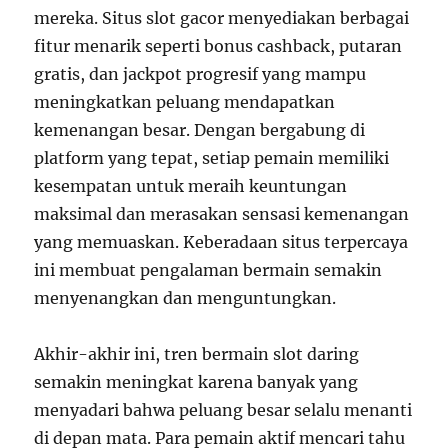
mereka. Situs slot gacor menyediakan berbagai
fitur menarik seperti bonus cashback, putaran
gratis, dan jackpot progresif yang mampu
meningkatkan peluang mendapatkan
kemenangan besar. Dengan bergabung di
platform yang tepat, setiap pemain memiliki
kesempatan untuk meraih keuntungan
maksimal dan merasakan sensasi kemenangan
yang memuaskan. Keberadaan situs terpercaya
ini membuat pengalaman bermain semakin
menyenangkan dan menguntungkan.
Akhir-akhir ini, tren bermain slot daring
semakin meningkat karena banyak yang
menyadari bahwa peluang besar selalu menanti
di depan mata. Para pemain aktif mencari tahu