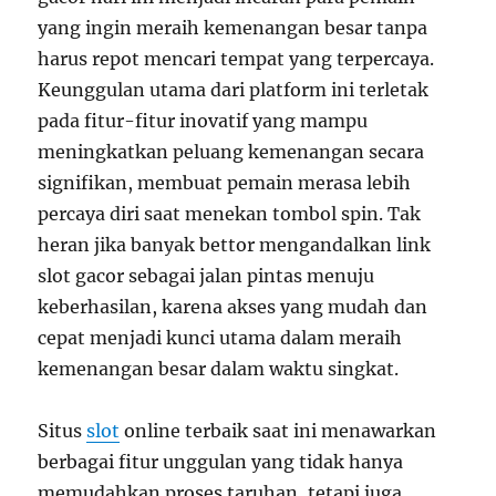
yang ingin meraih kemenangan besar tanpa
harus repot mencari tempat yang terpercaya.
Keunggulan utama dari platform ini terletak
pada fitur-fitur inovatif yang mampu
meningkatkan peluang kemenangan secara
signifikan, membuat pemain merasa lebih
percaya diri saat menekan tombol spin. Tak
heran jika banyak bettor mengandalkan link
slot gacor sebagai jalan pintas menuju
keberhasilan, karena akses yang mudah dan
cepat menjadi kunci utama dalam meraih
kemenangan besar dalam waktu singkat.
Situs
slot
online terbaik saat ini menawarkan
berbagai fitur unggulan yang tidak hanya
memudahkan proses taruhan, tetapi juga