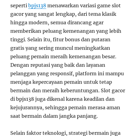
seperti
bpjs138
menawarkan variasi game slot
gacor yang sangat lengkap, dari tema klasik
hingga modern, semua dirancang agar
memberikan peluang kemenangan yang lebih
tinggi. Selain itu, fitur bonus dan putaran
gratis yang sering muncul meningkatkan
peluang pemain meraih kemenangan besar.
Dengan reputasi yang baik dan layanan
pelanggan yang responsif, platform ini mampu
menjaga kepercayaan pemain untuk tetap
bermain dan meraih keberuntungan. Slot gacor
di bpjs138 juga dikenal karena keadilan dan
kejujurannya, sehingga pemain merasa aman
saat bermain dalam jangka panjang.
Selain faktor teknologi, strategi bermain juga