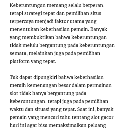
Keberuntungan memang selalu berperan,
tetapi strategi tepat dan pemilihan situs
terpercaya menjadi faktor utama yang
menentukan keberhasilan pemain. Banyak
yang membuktikan bahwa keberuntungan
tidak melulu bergantung pada keberuntungan
semata, melainkan juga pada pemilihan
platform yang tepat.
Tak dapat dipungkiri bahwa keberhasilan
meraih kemenangan besar dalam permainan
slot tidak hanya bergantung pada
keberuntungan, tetapi juga pada pemilihan
waktu dan situasi yang tepat. Saat ini, banyak
pemain yang mencari tahu tentang slot gacor
hari ini agar bisa memaksimalkan peluang