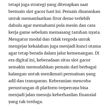
tetapi juga strategi yang diterapkan saat
bermain slot gacor hari ini. Pemain disarankan
untuk memanfaatkan fitur demo terlebih
dahulu agar memahami pola mesin dan cara
kerja game sebelum memasang taruhan nyata.
Mengatur modal dan tidak tergoda untuk
mengejar kekalahan juga menjadi kunci utama
agar tetap berada dalam jalur kemenangan. Di
era digital ini, keberadaan situs slot gacor
semakin memudahkan pemain dari berbagai
kalangan untuk menikmati permainan yang
adil dan transparan. Keberanian mencoba
peruntungan di platform terpercaya bisa
menjadi jalan menuju keberhasilan finansial
yang tak terduga.