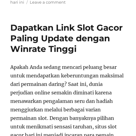
on
on
hari ini
Leave a comment
Bongkar
Strategi
Slot
Dapatkan Link Slot Gacor
Gacor
yang
Paling Update dengan
Memberikan
Winrate Tinggi
Peluang
Menang
Lebih
Tinggi
Apakah Anda sedang mencari peluang besar
untuk mendapatkan keberuntungan maksimal
dari permainan daring? Saat ini, dunia
perjudian online semakin diminati karena
menawarkan pengalaman seru dan hadiah
menggiurkan melalui berbagai varian
permainan slot. Dengan banyaknya pilihan
untuk menikmati sensasi taruhan, situs slot
gacor hari ini menjadi incaran para pemain