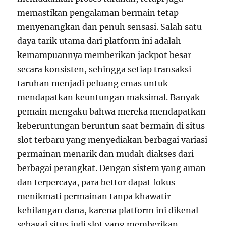
memastikan pengalaman bermain tetap
menyenangkan dan penuh sensasi. Salah satu
daya tarik utama dari platform ini adalah
kemampuannya memberikan jackpot besar
secara konsisten, sehingga setiap transaksi
taruhan menjadi peluang emas untuk
mendapatkan keuntungan maksimal. Banyak
pemain mengaku bahwa mereka mendapatkan
keberuntungan beruntun saat bermain di situs
slot terbaru yang menyediakan berbagai variasi
permainan menarik dan mudah diakses dari
berbagai perangkat. Dengan sistem yang aman
dan terpercaya, para bettor dapat fokus
menikmati permainan tanpa khawatir
kehilangan dana, karena platform ini dikenal
sebagai situs judi slot yang memberikan