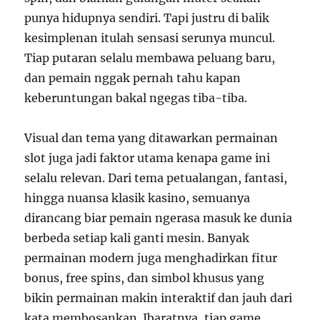
punya hidupnya sendiri. Tapi justru di balik
kesimplenan itulah sensasi serunya muncul.
Tiap putaran selalu membawa peluang baru,
dan pemain nggak pernah tahu kapan
keberuntungan bakal ngegas tiba-tiba.
Visual dan tema yang ditawarkan permainan
slot juga jadi faktor utama kenapa game ini
selalu relevan. Dari tema petualangan, fantasi,
hingga nuansa klasik kasino, semuanya
dirancang biar pemain ngerasa masuk ke dunia
berbeda setiap kali ganti mesin. Banyak
permainan modern juga menghadirkan fitur
bonus, free spins, dan simbol khusus yang
bikin permainan makin interaktif dan jauh dari
kata membosankan. Ibaratnya, tiap game