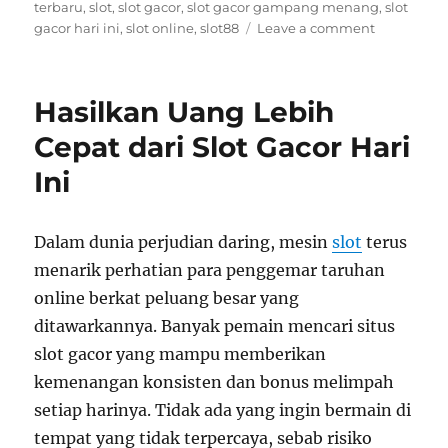
terbaru
,
slot
,
slot gacor
,
slot gacor gampang menang
,
slot
on
gacor hari ini
,
slot online
,
slot88
Leave a comment
Dapatkan
Link
Slot
Hasilkan Uang Lebih
Gacor
Paling
Cepat dari Slot Gacor Hari
Update
Ini
dengan
Winrate
Tinggi
Dalam dunia perjudian daring, mesin
slot
terus
menarik perhatian para penggemar taruhan
online berkat peluang besar yang
ditawarkannya. Banyak pemain mencari situs
slot gacor yang mampu memberikan
kemenangan konsisten dan bonus melimpah
setiap harinya. Tidak ada yang ingin bermain di
tempat yang tidak terpercaya, sebab risiko