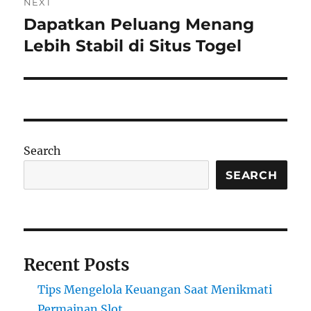
NEXT
Dapatkan Peluang Menang
Next
post:
Lebih Stabil di Situs Togel
Search
SEARCH
Recent Posts
Tips Mengelola Keuangan Saat Menikmati
Permainan Slot