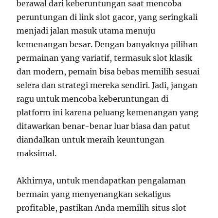
berawal dari keberuntungan saat mencoba
peruntungan di link slot gacor, yang seringkali
menjadi jalan masuk utama menuju
kemenangan besar. Dengan banyaknya pilihan
permainan yang variatif, termasuk slot klasik
dan modern, pemain bisa bebas memilih sesuai
selera dan strategi mereka sendiri. Jadi, jangan
ragu untuk mencoba keberuntungan di
platform ini karena peluang kemenangan yang
ditawarkan benar-benar luar biasa dan patut
diandalkan untuk meraih keuntungan
maksimal.
Akhirnya, untuk mendapatkan pengalaman
bermain yang menyenangkan sekaligus
profitable, pastikan Anda memilih situs slot