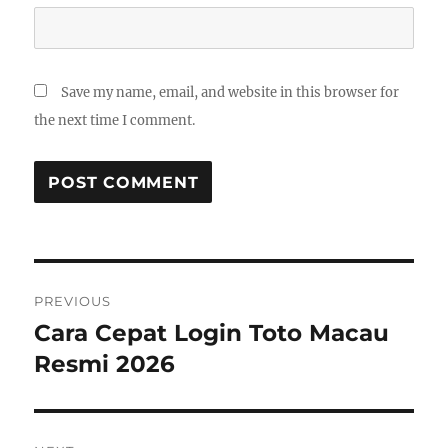
Save my name, email, and website in this browser for
the next time I comment.
Post
PREVIOUS
navigation
Cara Cepat Login Toto Macau
Previous
post:
Resmi 2026