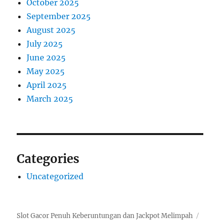
October 2025
September 2025
August 2025
July 2025
June 2025
May 2025
April 2025
March 2025
Categories
Uncategorized
Slot Gacor Penuh Keberuntungan dan Jackpot Melimpah