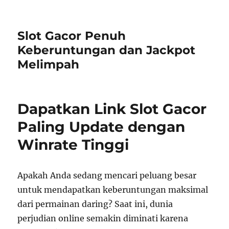
Slot Gacor Penuh
Keberuntungan dan Jackpot
Melimpah
Dapatkan Link Slot Gacor
Paling Update dengan
Winrate Tinggi
Apakah Anda sedang mencari peluang besar
untuk mendapatkan keberuntungan maksimal
dari permainan daring? Saat ini, dunia
perjudian online semakin diminati karena