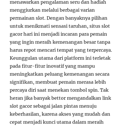
menawarkan pengalaman seru dan hadiah
menggiurkan melalui berbagai varian
permainan slot. Dengan banyaknya pilihan
untuk menikmati sensasi taruhan, situs slot
gacor hari ini menjadi incaran para pemain
yang ingin meraih kemenangan besar tanpa
harus repot mencari tempat yang terpercaya.
Keunggulan utama dari platform ini terletak
pada fitur-fitur inovatif yang mampu
meningkatkan peluang kemenangan secara
signifikan, membuat pemain merasa lebih
percaya diri saat menekan tombol spin. Tak
heran jika banyak bettor mengandalkan link
slot gacor sebagai jalan pintas menuju
keberhasilan, karena akses yang mudah dan
cepat menjadi kunci utama dalam meraih