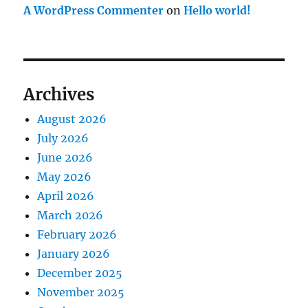
A WordPress Commenter
on
Hello world!
Archives
August 2026
July 2026
June 2026
May 2026
April 2026
March 2026
February 2026
January 2026
December 2025
November 2025