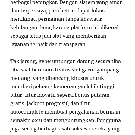
berbagai perangkat. Dengan sistem yang aman
dan terpercaya, para bettor dapat fokus
menikmati permainan tanpa khawatir
kehilangan dana, karena platform ini dikenal
sebagai situs judi slot yang memberikan
layanan terbaik dan transparan.
Tak jarang, keberuntungan datang secara tiba-
tiba saat bermain di situs slot gacor gampang
menang, yang dirancang khusus untuk
memberi peluang kemenangan lebih tinggi.
Fitur-fitur inovatif seperti bonus putaran
gratis, jackpot progresif, dan fitur
autocomplete membuat pengalaman bermain
semakin seru dan menguntungkan. Pengguna
juga sering berbagi kisah sukses mereka yang