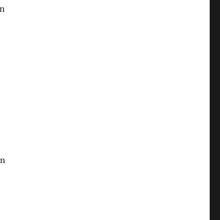
en
.
,
an
n