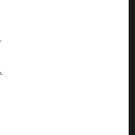
,
-
n.