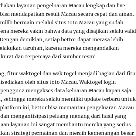
iakan layanan pengeluaran Macau lengkap dan live,
 bisa mendapatkan result Macau secara cepat dan aman.
ilih bermain melalui situs toto Macau yang sudah
arena mereka yakin bahwa data yang disajikan selalu valid
 Dengan demikian, setiap bettor dapat merasa lebih
elakukan taruhan, karena mereka mengandalkan
kurat dan terpercaya dari sumber resmi.
g, fitur waktogel dan wak togel menjadi bagian dari fitu
isediakan oleh situs toto Macau. Waktogel login
engguna mengakses data keluaran Macau kapan saja
a, sehingga mereka selalu memiliki update terbaru untuk
i platform ini, bettor bisa memantau pengeluaran Macau
 dan mengantisipasi peluang menang dari hasil yang
daan layanan ini sangat membantu mereka yang serius
tkan strategi permainan dan meraih kemenangan besar