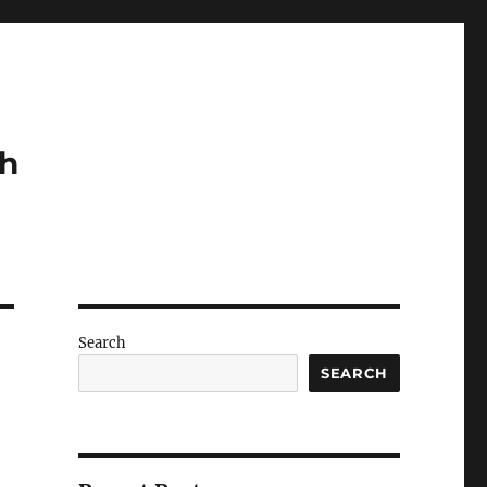
ah
Search
SEARCH