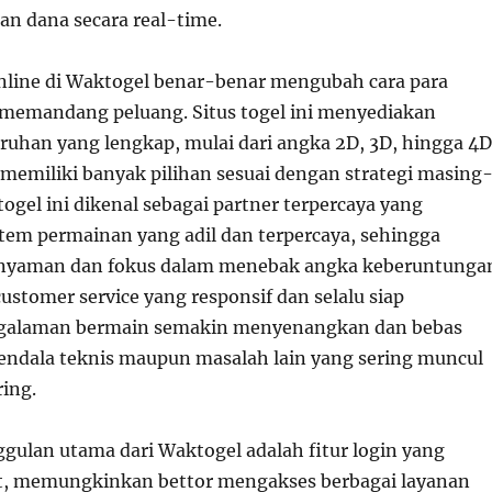
n dana secara real-time.
nline di Waktogel benar-benar mengubah cara para
memandang peluang. Situs togel ini menyediakan
aruhan yang lengkap, mulai dari angka 2D, 3D, hingga 4D
 memiliki banyak pilihan sesuai dengan strategi masing
ogel ini dikenal sebagai partner terpercaya yang
em permainan yang adil dan terpercaya, sehingga
nyaman dan fokus dalam menebak angka keberuntunga
ustomer service yang responsif dan selalu siap
alaman bermain semakin menyenangkan dan bebas
endala teknis maupun masalah lain yang sering muncul
ring.
ggulan utama dari Waktogel adalah fitur login yang
t, memungkinkan bettor mengakses berbagai layanan