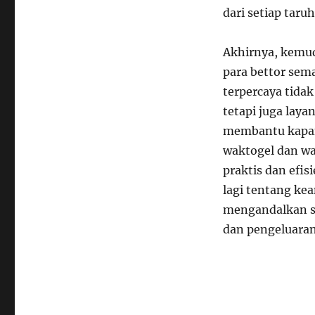
dari setiap taru
Akhirnya, kemu
para bettor sem
terpercaya tida
tetapi juga laya
membantu kapan 
waktogel dan wa
praktis dan efis
lagi tentang ke
mengandalkan si
dan pengeluaran 