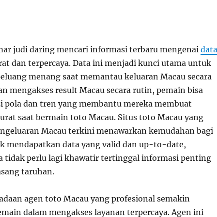
r judi daring mencari informasi terbaru mengenai
dat
at dan terpercaya. Data ini menjadi kunci utama untuk
eluang menang saat memantau keluaran Macau secara
an mengakses result Macau secara rutin, pemain bisa
si pola dan tren yang membantu mereka membuat
kurat saat bermain toto Macau. Situs toto Macau yang
ngeluaran Macau terkini menawarkan kemudahan bagi
uk mendapatkan data yang valid dan up-to-date,
tidak perlu lagi khawatir tertinggal informasi penting
sang taruhan.
eradaan agen toto Macau yang profesional semakin
ain dalam mengakses layanan terpercaya. Agen ini