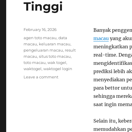
Tinggi
Posted
February 16, 2026
Banyak penggema
on
Tags
agen toto macau
,
data
macau
yang akur
macau
,
keluaran macau
,
meningkatkan p
pengeluaran macau
,
result
real-time. Deng
macau
,
situs toto macau
,
toto macau
,
wak togel
,
mengidentifika
waktogel
,
waktogel login
prediksi lebih a
on
Leave a comment
menyediakan pe
Toto
para bettor unt
Macau
Online
sehingga mereka 
dengan
saat ingin mema
Kredibilitas
Tinggi
Selain itu, keb
memudahkan pem