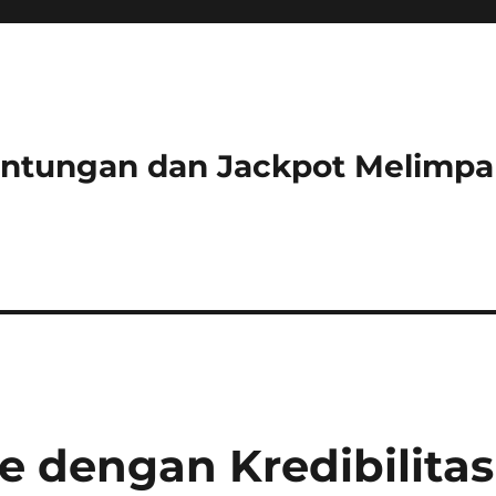
untungan dan Jackpot Melimp
e dengan Kredibilitas