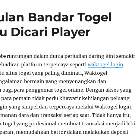
lan Bandar Togel
u Dicari Player
eruntungan dalam dunia perjudian daring kini semaki
hadiran platform terpercaya seperti
waktogel login
.
tu situs togel yang paling diminati, Waktogel
ngalaman bermain yang menyenangkan dan
agi para penggemar togel online. Dengan akses yang
 para pemain tidak perlu khawatir kehilangan peluang
gin yang simpel dan terpercaya melalui Waktogel login,
anan data dan transaksi setiap saat. Tidak hanya itu,
 togel yang profesional membuat transaksi menjadi leb
sparan, memudahkan bettor dalam melakukan deposit