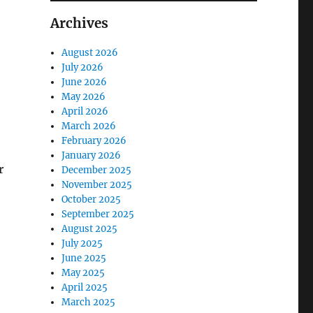
Archives
August 2026
July 2026
June 2026
May 2026
April 2026
March 2026
February 2026
January 2026
r
December 2025
November 2025
October 2025
September 2025
August 2025
July 2025
June 2025
May 2025
April 2025
March 2025