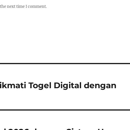
 the next time I comment.
Nikmati Togel Digital dengan