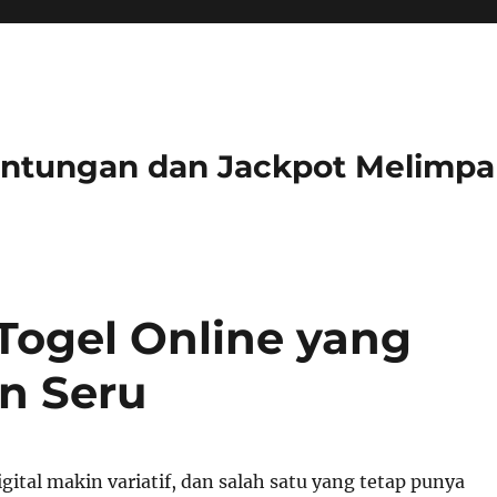
untungan dan Jackpot Melimp
Togel Online yang
an Seru
gital makin variatif, dan salah satu yang tetap punya