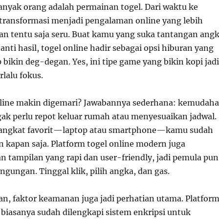
banyak orang adalah permainan togel. Dari waktu ke
rtransformasi menjadi pengalaman online yang lebih
dan tentu saja seru. Buat kamu yang suka tantangan ang
nti hasil, togel online hadir sebagai opsi hiburan yang
p bikin deg-degan. Yes, ini tipe game yang bikin kopi jadi
rlalu fokus.
nline makin digemari? Jawabannya sederhana: kemudah
ak perlu repot keluar rumah atau menyesuaikan jadwal.
rangkat favorit—laptop atau smartphone—kamu sudah
n kapan saja. Platform togel online modern juga
n tampilan yang rapi dan user-friendly, jadi pemula pun
gungan. Tinggal klik, pilih angka, dan gas.
n, faktor keamanan juga jadi perhatian utama. Platfor
 biasanya sudah dilengkapi sistem enkripsi untuk