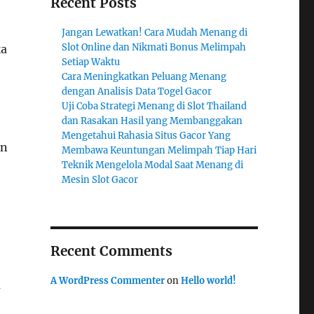
Recent Posts
Jangan Lewatkan! Cara Mudah Menang di
Slot Online dan Nikmati Bonus Melimpah
ka
Setiap Waktu
Cara Meningkatkan Peluang Menang
dengan Analisis Data Togel Gacor
Uji Coba Strategi Menang di Slot Thailand
dan Rasakan Hasil yang Membanggakan
Mengetahui Rahasia Situs Gacor Yang
an
Membawa Keuntungan Melimpah Tiap Hari
Teknik Mengelola Modal Saat Menang di
Mesin Slot Gacor
Recent Comments
A WordPress Commenter
on
Hello world!
m