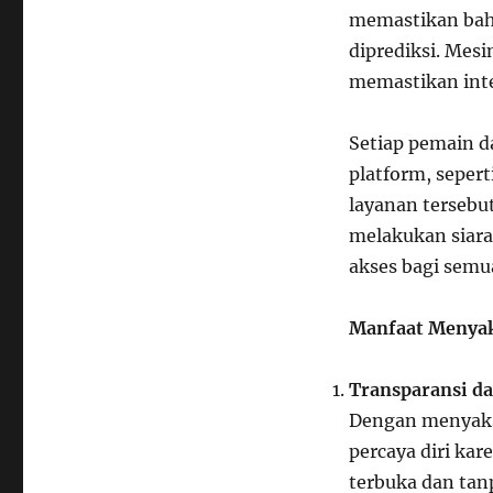
memastikan bahw
diprediksi. Mes
memastikan inte
Setiap pemain d
platform, sepert
layanan tersebut
melakukan siar
akses bagi semu
Manfaat Menyak
Transparansi d
Dengan menyaksi
percaya diri ka
terbuka dan tan