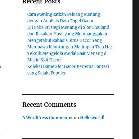
Recent Posts
Cara Meningkatkan Peluang Menang
dengan Analisis Data Togel Gacor
Uji Coba Strategi Menang di Slot Thailand
dan Rasakan Hasil yang Membanggakan
Mengetahui Rahasia Situs Gacor Yang
Membawa Keuntungan Melimpah Tiap Hari
Teknik Mengelola Modal Saat Menang di
Mesin Slot Gacor
a
Koleksi Game Slot Gacor Bertema Fantasi
yang Selalu Populer
Recent Comments
A WordPress Commenter
on
Hello world!
-