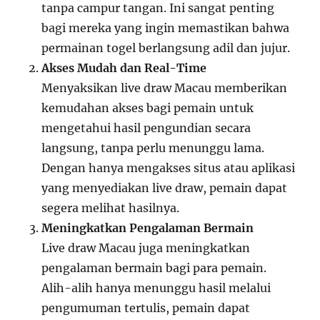
tanpa campur tangan. Ini sangat penting
bagi mereka yang ingin memastikan bahwa
permainan togel berlangsung adil dan jujur.
Akses Mudah dan Real-Time
Menyaksikan live draw Macau memberikan
kemudahan akses bagi pemain untuk
mengetahui hasil pengundian secara
langsung, tanpa perlu menunggu lama.
Dengan hanya mengakses situs atau aplikasi
yang menyediakan live draw, pemain dapat
segera melihat hasilnya.
Meningkatkan Pengalaman Bermain
Live draw Macau juga meningkatkan
pengalaman bermain bagi para pemain.
Alih-alih hanya menunggu hasil melalui
pengumuman tertulis, pemain dapat