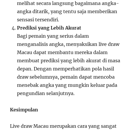
melihat secara langsung bagaimana angka-
angka ditarik, yang tentu saja memberikan
sensasi tersendiri.
Prediksi yang Lebih Akurat
Bagi pemain yang serius dalam
menganalisis angka, menyaksikan live draw
Macau dapat membantu mereka dalam
membuat prediksi yang lebih akurat di masa
depan. Dengan memperhatikan pola hasil
draw sebelumnya, pemain dapat mencoba
menebak angka yang mungkin keluar pada
pengundian selanjutnya.
Kesimpulan
Live draw Macau merupakan cara yang sangat