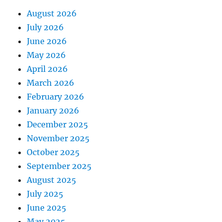
August 2026
July 2026
June 2026
May 2026
April 2026
March 2026
February 2026
January 2026
December 2025
November 2025
October 2025
September 2025
August 2025
July 2025
June 2025
May 2025