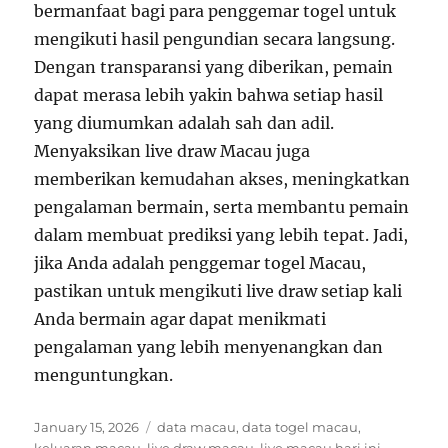
bermanfaat bagi para penggemar togel untuk
mengikuti hasil pengundian secara langsung.
Dengan transparansi yang diberikan, pemain
dapat merasa lebih yakin bahwa setiap hasil
yang diumumkan adalah sah dan adil.
Menyaksikan live draw Macau juga
memberikan kemudahan akses, meningkatkan
pengalaman bermain, serta membantu pemain
dalam membuat prediksi yang lebih tepat. Jadi,
jika Anda adalah penggemar togel Macau,
pastikan untuk mengikuti live draw setiap kali
Anda bermain agar dapat menikmati
pengalaman yang lebih menyenangkan dan
menguntungkan.
Posted
Tags
January 15, 2026
data macau
,
data togel macau
,
on