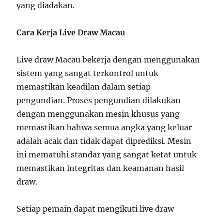
yang diadakan.
Cara Kerja Live Draw Macau
Live draw Macau bekerja dengan menggunakan
sistem yang sangat terkontrol untuk
memastikan keadilan dalam setiap
pengundian. Proses pengundian dilakukan
dengan menggunakan mesin khusus yang
memastikan bahwa semua angka yang keluar
adalah acak dan tidak dapat diprediksi. Mesin
ini mematuhi standar yang sangat ketat untuk
memastikan integritas dan keamanan hasil
draw.
Setiap pemain dapat mengikuti live draw