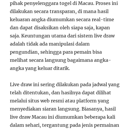
pihak penyelenggara togel di Macau. Proses ini
dilakukan secara transparan, di mana hasil
keluaran angka diumumkan secara real-time
dan dapat disaksikan oleh siapa saja, kapan
saja. Keuntungan utama dari sistem live draw
adalah tidak ada manipulasi dalam
pengundian, sehingga para pemain bisa
melihat secara langsung bagaimana angka-
angka yang keluar ditarik.
Live draw ini sering dilakukan pada jadwal yang
telah ditentukan, dan hasilnya dapat dilihat
melalui situs web resmi atau platform yang
menyediakan siaran langsung. Biasanya, hasil
live draw Macau ini diumumkan beberapa kali
dalam sehari, tergantung pada jenis permainan