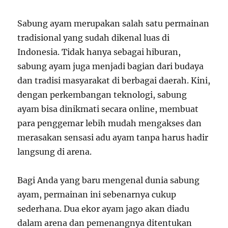
Sabung ayam merupakan salah satu permainan
tradisional yang sudah dikenal luas di
Indonesia. Tidak hanya sebagai hiburan,
sabung ayam juga menjadi bagian dari budaya
dan tradisi masyarakat di berbagai daerah. Kini,
dengan perkembangan teknologi, sabung
ayam bisa dinikmati secara online, membuat
para penggemar lebih mudah mengakses dan
merasakan sensasi adu ayam tanpa harus hadir
langsung di arena.
Bagi Anda yang baru mengenal dunia sabung
ayam, permainan ini sebenarnya cukup
sederhana. Dua ekor ayam jago akan diadu
dalam arena dan pemenangnya ditentukan