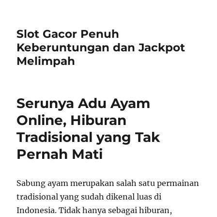
Slot Gacor Penuh
Keberuntungan dan Jackpot
Melimpah
Serunya Adu Ayam
Online, Hiburan
Tradisional yang Tak
Pernah Mati
Sabung ayam merupakan salah satu permainan
tradisional yang sudah dikenal luas di
Indonesia. Tidak hanya sebagai hiburan,