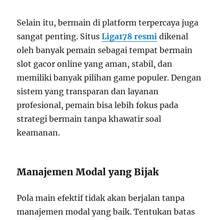
Selain itu, bermain di platform terpercaya juga
sangat penting. Situs
Liga178 resmi
dikenal
oleh banyak pemain sebagai tempat bermain
slot gacor online yang aman, stabil, dan
memiliki banyak pilihan game populer. Dengan
sistem yang transparan dan layanan
profesional, pemain bisa lebih fokus pada
strategi bermain tanpa khawatir soal
keamanan.
Manajemen Modal yang Bijak
Pola main efektif tidak akan berjalan tanpa
manajemen modal yang baik. Tentukan batas