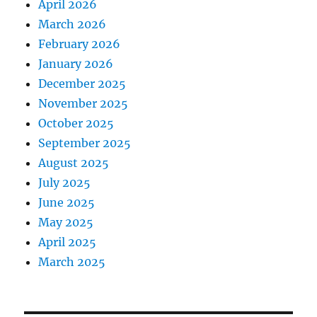
April 2026
March 2026
February 2026
January 2026
December 2025
November 2025
October 2025
September 2025
August 2025
July 2025
June 2025
May 2025
April 2025
March 2025