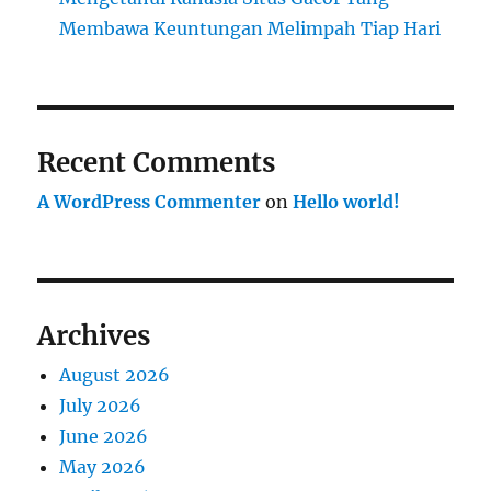
Membawa Keuntungan Melimpah Tiap Hari
Recent Comments
A WordPress Commenter
on
Hello world!
Archives
August 2026
July 2026
June 2026
May 2026