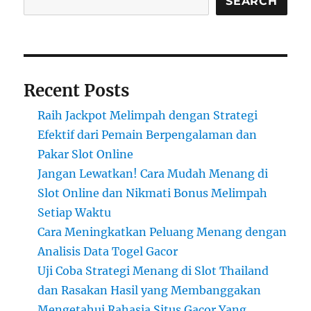
SEARCH
untuk
Hasil
Maksimal
Recent Posts
Raih Jackpot Melimpah dengan Strategi
Efektif dari Pemain Berpengalaman dan
Pakar Slot Online
Jangan Lewatkan! Cara Mudah Menang di
Slot Online dan Nikmati Bonus Melimpah
Setiap Waktu
Cara Meningkatkan Peluang Menang dengan
Analisis Data Togel Gacor
Uji Coba Strategi Menang di Slot Thailand
dan Rasakan Hasil yang Membanggakan
Mengetahui Rahasia Situs Gacor Yang