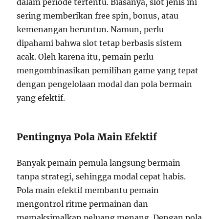
dalam periode tertentu. Biasanya, slot jenis ini
sering memberikan free spin, bonus, atau
kemenangan beruntun. Namun, perlu
dipahami bahwa slot tetap berbasis sistem
acak. Oleh karena itu, pemain perlu
mengombinasikan pemilihan game yang tepat
dengan pengelolaan modal dan pola bermain
yang efektif.
Pentingnya Pola Main Efektif
Banyak pemain pemula langsung bermain
tanpa strategi, sehingga modal cepat habis.
Pola main efektif membantu pemain
mengontrol ritme permainan dan
memaksimalkan peluang menang. Dengan pola