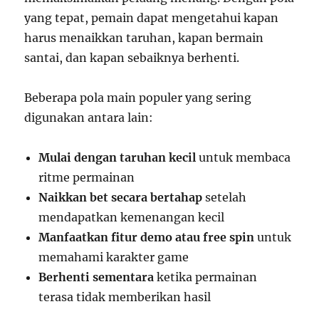
yang tepat, pemain dapat mengetahui kapan
harus menaikkan taruhan, kapan bermain
santai, dan kapan sebaiknya berhenti.
Beberapa pola main populer yang sering
digunakan antara lain:
Mulai dengan taruhan kecil
untuk membaca
ritme permainan
Naikkan bet secara bertahap
setelah
mendapatkan kemenangan kecil
Manfaatkan fitur demo atau free spin
untuk
memahami karakter game
Berhenti sementara
ketika permainan
terasa tidak memberikan hasil