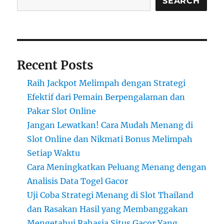
SEARCH
untuk
Hasil
Maksimal
Recent Posts
Raih Jackpot Melimpah dengan Strategi
Efektif dari Pemain Berpengalaman dan
Pakar Slot Online
Jangan Lewatkan! Cara Mudah Menang di
Slot Online dan Nikmati Bonus Melimpah
Setiap Waktu
Cara Meningkatkan Peluang Menang dengan
Analisis Data Togel Gacor
Uji Coba Strategi Menang di Slot Thailand
dan Rasakan Hasil yang Membanggakan
Mengetahui Rahasia Situs Gacor Yang