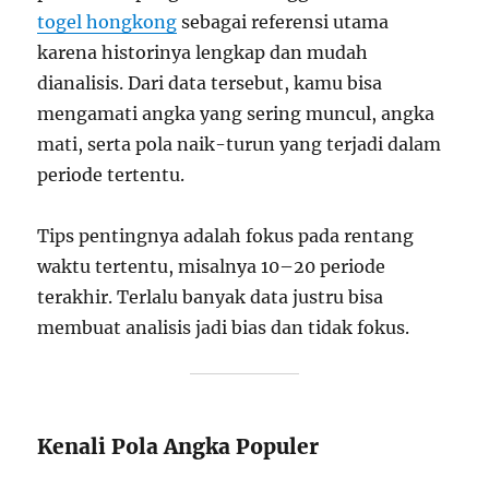
togel hongkong
sebagai referensi utama
karena historinya lengkap dan mudah
dianalisis. Dari data tersebut, kamu bisa
mengamati angka yang sering muncul, angka
mati, serta pola naik-turun yang terjadi dalam
periode tertentu.
Tips pentingnya adalah fokus pada rentang
waktu tertentu, misalnya 10–20 periode
terakhir. Terlalu banyak data justru bisa
membuat analisis jadi bias dan tidak fokus.
Kenali Pola Angka Populer