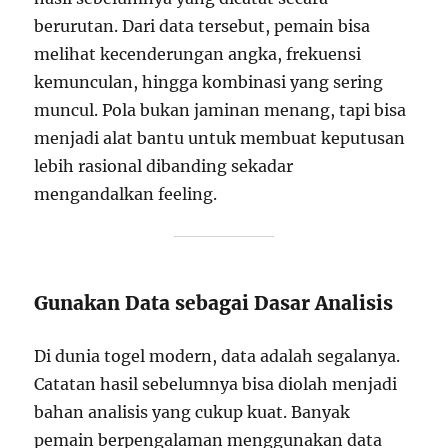
berurutan. Dari data tersebut, pemain bisa
melihat kecenderungan angka, frekuensi
kemunculan, hingga kombinasi yang sering
muncul. Pola bukan jaminan menang, tapi bisa
menjadi alat bantu untuk membuat keputusan
lebih rasional dibanding sekadar
mengandalkan feeling.
Gunakan Data sebagai Dasar Analisis
Di dunia togel modern, data adalah segalanya.
Catatan hasil sebelumnya bisa diolah menjadi
bahan analisis yang cukup kuat. Banyak
pemain berpengalaman menggunakan data