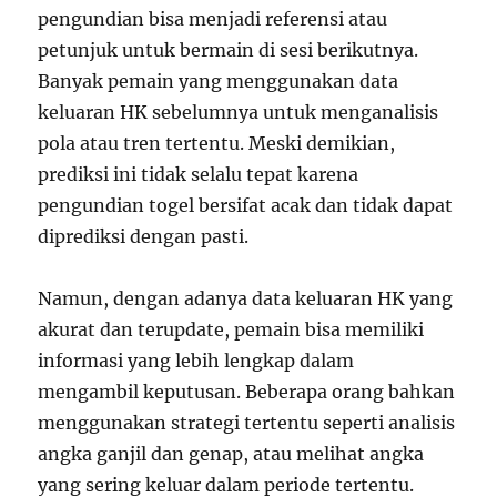
pengundian bisa menjadi referensi atau
petunjuk untuk bermain di sesi berikutnya.
Banyak pemain yang menggunakan data
keluaran HK sebelumnya untuk menganalisis
pola atau tren tertentu. Meski demikian,
prediksi ini tidak selalu tepat karena
pengundian togel bersifat acak dan tidak dapat
diprediksi dengan pasti.
Namun, dengan adanya data keluaran HK yang
akurat dan terupdate, pemain bisa memiliki
informasi yang lebih lengkap dalam
mengambil keputusan. Beberapa orang bahkan
menggunakan strategi tertentu seperti analisis
angka ganjil dan genap, atau melihat angka
yang sering keluar dalam periode tertentu.