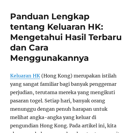
Membaca
Pola
Panduan Lengkap
Togel
dengan
tentang Keluaran HK:
Lebih
Mengetahui Hasil Terbaru
Akurat
dan Cara
Menggunakannya
Keluaran HK
(Hong Kong) merupakan istilah
yang sangat familiar bagi banyak penggemar
perjudian, terutama mereka yang mengikuti
pasaran togel. Setiap hari, banyak orang
menunggu dengan penuh harapan untuk
melihat angka-angka yang keluar di
pengundian Hong Kong. Pada artikel ini, kita