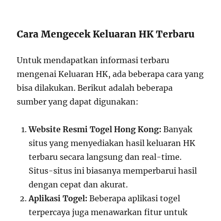
Cara Mengecek Keluaran HK Terbaru
Untuk mendapatkan informasi terbaru
mengenai Keluaran HK, ada beberapa cara yang
bisa dilakukan. Berikut adalah beberapa
sumber yang dapat digunakan:
Website Resmi Togel Hong Kong:
Banyak
situs yang menyediakan hasil keluaran HK
terbaru secara langsung dan real-time.
Situs-situs ini biasanya memperbarui hasil
dengan cepat dan akurat.
Aplikasi Togel:
Beberapa aplikasi togel
terpercaya juga menawarkan fitur untuk