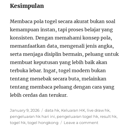
Kesimpulan
Membaca pola togel secara akurat bukan soal
kemampuan instan, tapi proses belajar yang
konsisten. Dengan memahami konsep pola,
memanfaatkan data, mengenali jenis angka,
serta menjaga disiplin bermain, peluang untuk
membuat keputusan yang lebih baik akan
terbuka lebar. Ingat, togel modern bukan
tentang menebak secara buta, melainkan
tentang membaca peluang dengan cara yang
lebih cerdas dan terukur.
Posted
Tags
January 9, 2026
data hk
,
Keluaran HK
,
live draw hk
,
on
pengeluaran hk hari ini
,
pengeluaran togel hk
,
result hk
,
on
togel hk
,
togel hongkong
Leave a comment
Cara