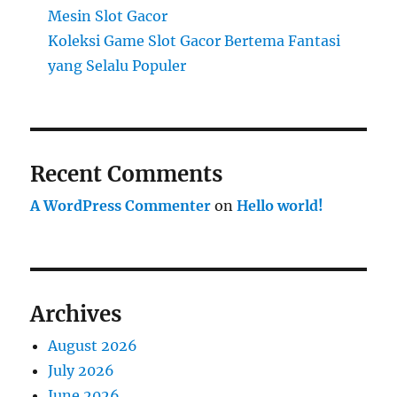
Mesin Slot Gacor
Koleksi Game Slot Gacor Bertema Fantasi
yang Selalu Populer
Recent Comments
A WordPress Commenter
on
Hello world!
Archives
August 2026
July 2026
June 2026