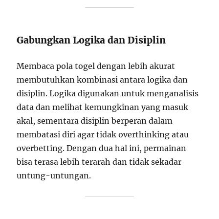
Gabungkan Logika dan Disiplin
Membaca pola togel dengan lebih akurat
membutuhkan kombinasi antara logika dan
disiplin. Logika digunakan untuk menganalisis
data dan melihat kemungkinan yang masuk
akal, sementara disiplin berperan dalam
membatasi diri agar tidak overthinking atau
overbetting. Dengan dua hal ini, permainan
bisa terasa lebih terarah dan tidak sekadar
untung-untungan.