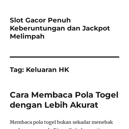
Slot Gacor Penuh
Keberuntungan dan Jackpot
Melimpah
Tag:
Keluaran HK
Cara Membaca Pola Togel
dengan Lebih Akurat
Membaca pola togel bukan sekadar menebak