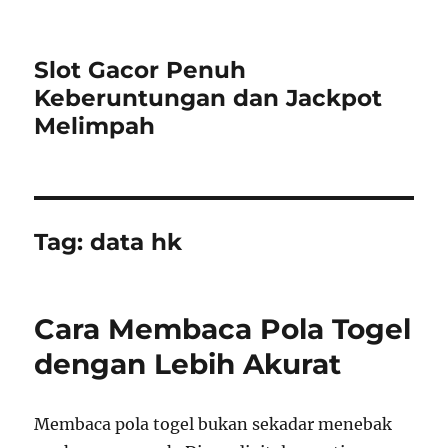
Slot Gacor Penuh
Keberuntungan dan Jackpot
Melimpah
Tag:
data hk
Cara Membaca Pola Togel
dengan Lebih Akurat
Membaca pola togel bukan sekadar menebak