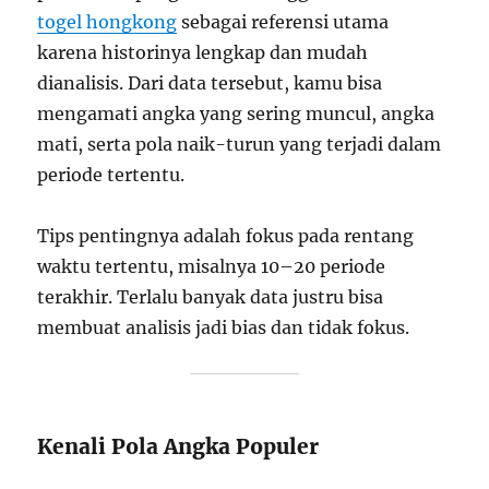
togel hongkong
sebagai referensi utama
karena historinya lengkap dan mudah
dianalisis. Dari data tersebut, kamu bisa
mengamati angka yang sering muncul, angka
mati, serta pola naik-turun yang terjadi dalam
periode tertentu.
Tips pentingnya adalah fokus pada rentang
waktu tertentu, misalnya 10–20 periode
terakhir. Terlalu banyak data justru bisa
membuat analisis jadi bias dan tidak fokus.
Kenali Pola Angka Populer