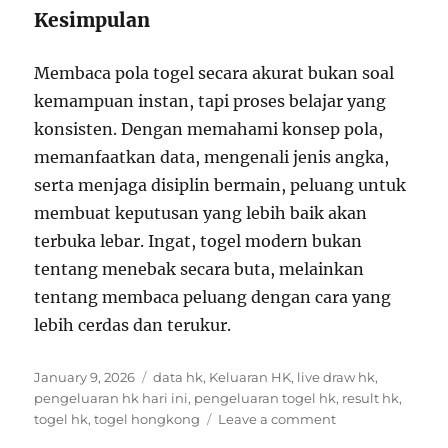
Kesimpulan
Membaca pola togel secara akurat bukan soal
kemampuan instan, tapi proses belajar yang
konsisten. Dengan memahami konsep pola,
memanfaatkan data, mengenali jenis angka,
serta menjaga disiplin bermain, peluang untuk
membuat keputusan yang lebih baik akan
terbuka lebar. Ingat, togel modern bukan
tentang menebak secara buta, melainkan
tentang membaca peluang dengan cara yang
lebih cerdas dan terukur.
Posted
Tags
January 9, 2026
data hk
,
Keluaran HK
,
live draw hk
,
on
pengeluaran hk hari ini
,
pengeluaran togel hk
,
result hk
,
on
togel hk
,
togel hongkong
Leave a comment
Cara