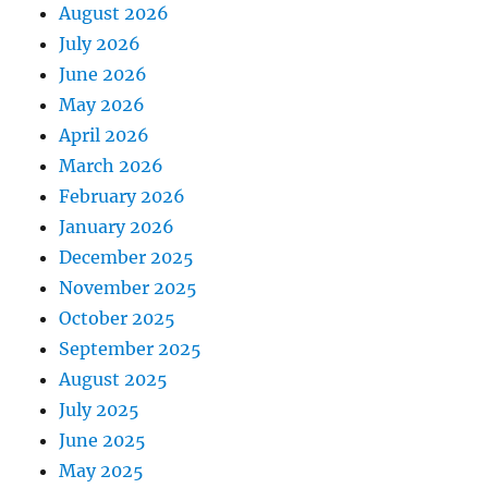
August 2026
July 2026
June 2026
May 2026
April 2026
March 2026
February 2026
January 2026
December 2025
November 2025
October 2025
September 2025
August 2025
July 2025
June 2025
May 2025