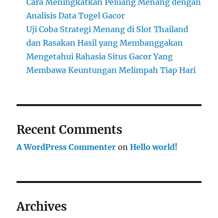
Cara Meningkatkan Peluang Menang dengan
Analisis Data Togel Gacor
Uji Coba Strategi Menang di Slot Thailand
dan Rasakan Hasil yang Membanggakan
Mengetahui Rahasia Situs Gacor Yang
Membawa Keuntungan Melimpah Tiap Hari
Recent Comments
A WordPress Commenter
on
Hello world!
Archives