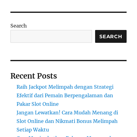
Membaca
Pola
Togel
dengan
Search
Lebih
Akurat
SEARCH
Recent Posts
Raih Jackpot Melimpah dengan Strategi
Efektif dari Pemain Berpengalaman dan
Pakar Slot Online
Jangan Lewatkan! Cara Mudah Menang di
Slot Online dan Nikmati Bonus Melimpah
Setiap Waktu