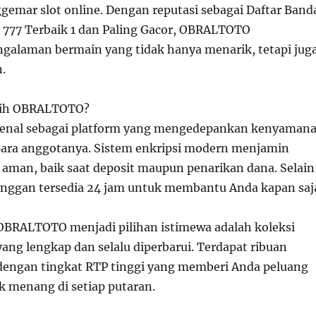
gemar slot online. Dengan reputasi sebagai Daftar Band
e 777 Terbaik 1 dan Paling Gacor, OBRALTOTO
alaman bermain yang tidak hanya menarik, tetapi jug
.
ih OBRALTOTO?
nal sebagai platform yang mengedepankan kenyaman
ara anggotanya. Sistem enkripsi modern menjamin
 aman, baik saat deposit maupun penarikan dana. Selain
langgan tersedia 24 jam untuk membantu Anda kapan saj
BRALTOTO menjadi pilihan istimewa adalah koleksi
ang lengkap dan selalu diperbarui. Terdapat ribuan
7 dengan tingkat RTP tinggi yang memberi Anda peluang
k menang di setiap putaran.