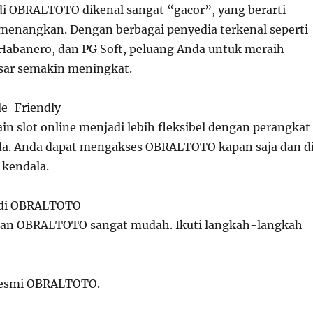
di OBRALTOTO dikenal sangat “gacor”, yang berarti
enangkan. Dengan berbagai penyedia terkenal seperti
 Habanero, dan PG Soft, peluang Anda untuk meraih
ar semakin meningkat.
e-Friendly
in slot online menjadi lebih fleksibel dengan perangkat
a. Anda dapat mengakses OBRALTOTO kapan saja dan d
 kendala.
 di OBRALTOTO
an OBRALTOTO sangat mudah. Ikuti langkah-langkah
 resmi OBRALTOTO.