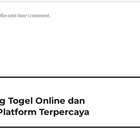
 the next time I comment.
g Togel Online dan
latform Terpercaya