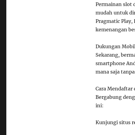
Permainan slot 
mudah untuk dim
Pragmatic Play,
kemenangan bes
Dukungan Mobil
Sekarang, berma
smartphone And
mana saja tanpa
Cara Mendaftar
Bergabung deng
ini:
Kunjungi situs