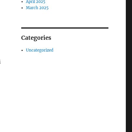
April 2025
March 2025
Categories
Uncategorized
i