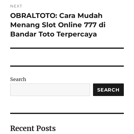
NEXT
OBRALTOTO: Cara Mudah
Next
post:
Menang Slot Online 777 di
Bandar Toto Terpercaya
Search
SEARCH
Recent Posts