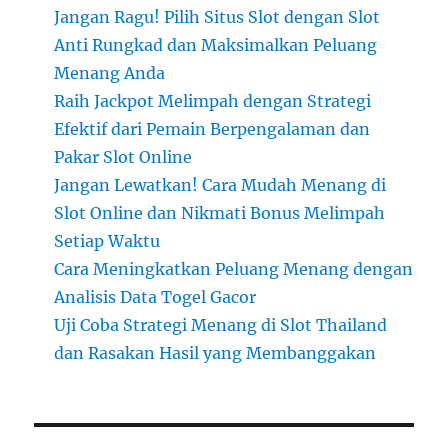
Jangan Ragu! Pilih Situs Slot dengan Slot
Anti Rungkad dan Maksimalkan Peluang
Menang Anda
Raih Jackpot Melimpah dengan Strategi
Efektif dari Pemain Berpengalaman dan
Pakar Slot Online
Jangan Lewatkan! Cara Mudah Menang di
Slot Online dan Nikmati Bonus Melimpah
Setiap Waktu
Cara Meningkatkan Peluang Menang dengan
Analisis Data Togel Gacor
Uji Coba Strategi Menang di Slot Thailand
dan Rasakan Hasil yang Membanggakan