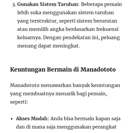
Gunakan Sistem Taruhan
: Beberapa pemain
lebih suka menggunakan sistem taruhan
yang terstruktur, seperti sistem berurutan
atau memilih angka berdasarkan frekuensi
keluarnya. Dengan pendekatan ini, peluang
menang dapat meningkat.
Keuntungan Bermain di Manadototo
Manadototo menawarkan banyak keuntungan
yang membuatnya menarik bagi pemain,
seperti:
Akses Mudah
: Anda bisa bermain kapan saja
dan di mana saja menggunakan perangkat