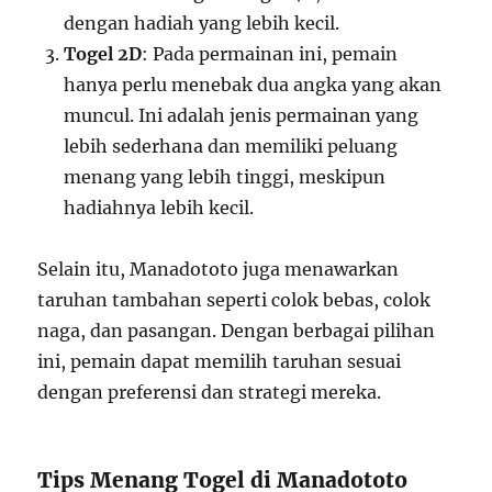
dengan hadiah yang lebih kecil.
Togel 2D
: Pada permainan ini, pemain
hanya perlu menebak dua angka yang akan
muncul. Ini adalah jenis permainan yang
lebih sederhana dan memiliki peluang
menang yang lebih tinggi, meskipun
hadiahnya lebih kecil.
Selain itu, Manadototo juga menawarkan
taruhan tambahan seperti colok bebas, colok
naga, dan pasangan. Dengan berbagai pilihan
ini, pemain dapat memilih taruhan sesuai
dengan preferensi dan strategi mereka.
Tips Menang Togel di Manadototo