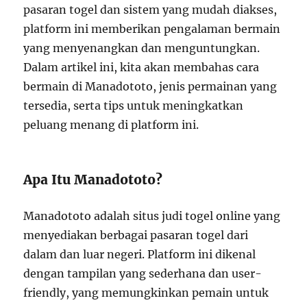
pasaran togel dan sistem yang mudah diakses,
platform ini memberikan pengalaman bermain
yang menyenangkan dan menguntungkan.
Dalam artikel ini, kita akan membahas cara
bermain di Manadototo, jenis permainan yang
tersedia, serta tips untuk meningkatkan
peluang menang di platform ini.
Apa Itu Manadototo?
Manadototo adalah situs judi togel online yang
menyediakan berbagai pasaran togel dari
dalam dan luar negeri. Platform ini dikenal
dengan tampilan yang sederhana dan user-
friendly, yang memungkinkan pemain untuk