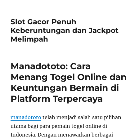
Slot Gacor Penuh
Keberuntungan dan Jackpot
Melimpah
Manadototo: Cara
Menang Togel Online dan
Keuntungan Bermain di
Platform Terpercaya
manadototo
telah menjadi salah satu pilihan
utama bagi para pemain togel online di
Indonesia. Dengan menawarkan berbagai