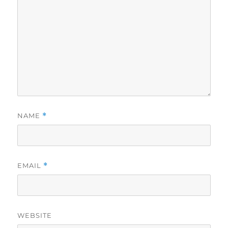
NAME
*
EMAIL
*
WEBSITE