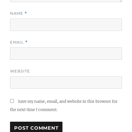
NAME
*
EMAIL
*
WEBSITE
Save my name, email, and website in this browser for
the next time I comment.