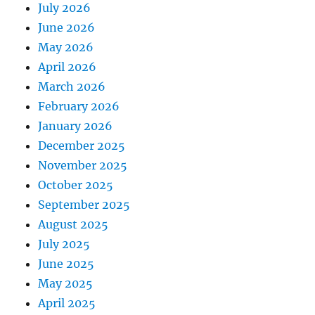
July 2026
June 2026
May 2026
April 2026
March 2026
February 2026
January 2026
December 2025
November 2025
October 2025
September 2025
August 2025
July 2025
June 2025
May 2025
April 2025