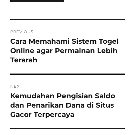
Post
PREVIOUS
navigation
Cara Memahami Sistem Togel
Previous
post:
Online agar Permainan Lebih
Terarah
NEXT
Kemudahan Pengisian Saldo
Next
post:
dan Penarikan Dana di Situs
Gacor Terpercaya