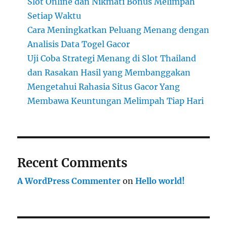
Slot Online dan Nikmati Bonus Melimpah
Setiap Waktu
Cara Meningkatkan Peluang Menang dengan
Analisis Data Togel Gacor
Uji Coba Strategi Menang di Slot Thailand
dan Rasakan Hasil yang Membanggakan
Mengetahui Rahasia Situs Gacor Yang
Membawa Keuntungan Melimpah Tiap Hari
Recent Comments
A WordPress Commenter
on
Hello world!