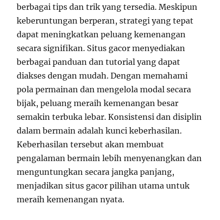
berbagai tips dan trik yang tersedia. Meskipun
keberuntungan berperan, strategi yang tepat
dapat meningkatkan peluang kemenangan
secara signifikan. Situs gacor menyediakan
berbagai panduan dan tutorial yang dapat
diakses dengan mudah. Dengan memahami
pola permainan dan mengelola modal secara
bijak, peluang meraih kemenangan besar
semakin terbuka lebar. Konsistensi dan disiplin
dalam bermain adalah kunci keberhasilan.
Keberhasilan tersebut akan membuat
pengalaman bermain lebih menyenangkan dan
menguntungkan secara jangka panjang,
menjadikan situs gacor pilihan utama untuk
meraih kemenangan nyata.