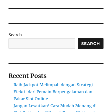
Search
SEARCH
Recent Posts
Raih Jackpot Melimpah dengan Strategi
Efektif dari Pemain Berpengalaman dan
Pakar Slot Online
Jangan Lewatkan! Cara Mudah Menang di