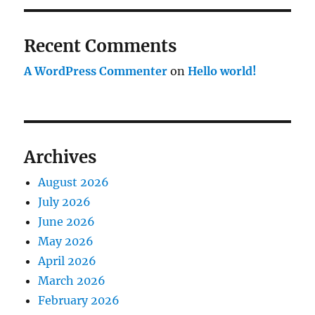
Recent Comments
A WordPress Commenter
on
Hello world!
Archives
August 2026
July 2026
June 2026
May 2026
April 2026
March 2026
February 2026