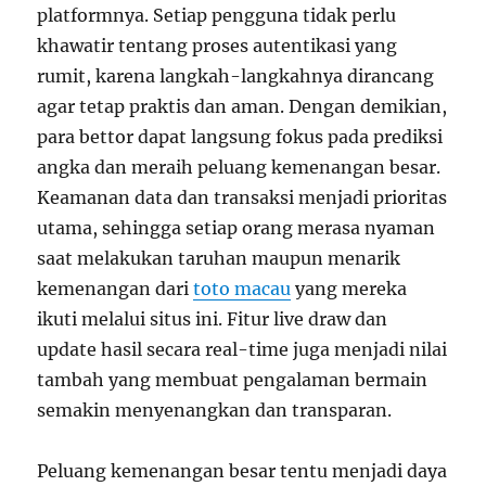
platformnya. Setiap pengguna tidak perlu
khawatir tentang proses autentikasi yang
rumit, karena langkah-langkahnya dirancang
agar tetap praktis dan aman. Dengan demikian,
para bettor dapat langsung fokus pada prediksi
angka dan meraih peluang kemenangan besar.
Keamanan data dan transaksi menjadi prioritas
utama, sehingga setiap orang merasa nyaman
saat melakukan taruhan maupun menarik
kemenangan dari
toto macau
yang mereka
ikuti melalui situs ini. Fitur live draw dan
update hasil secara real-time juga menjadi nilai
tambah yang membuat pengalaman bermain
semakin menyenangkan dan transparan.
Peluang kemenangan besar tentu menjadi daya