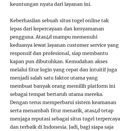
keuntungan nyata dari layanan ini.
Keberhasilan sebuah situs togel online tak
lepas dari kepercayaan dan kenyamanan
pengguna. Atas4d mampu memenuhi
keduanya lewat layanan customer service yang
responsif dan profesional, siap membantu
kapan pun dibutuhkan. Kemudahan akses
melalui fitur login yang cepat dan intuitif juga
menjadi salah satu faktor utama yang
membuat banyak orang memilih platform ini
sebagai tempat bertaruh utama mereka.
Dengan terus memperbarui sistem keamanan
serta menambah fitur menarik, atas4d tetap
menjaga reputasi sebagai situs togel terpercaya
dan terbaik di Indonesia. Jadi, bagi siapa saja