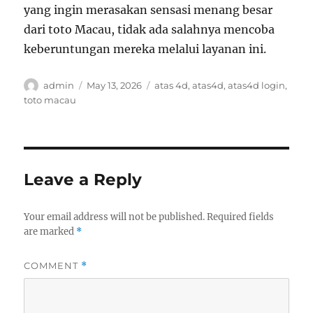
yang ingin merasakan sensasi menang besar
dari toto Macau, tidak ada salahnya mencoba
keberuntungan mereka melalui layanan ini.
Author
Posted
Tags
admin
May 13, 2026
atas 4d
,
atas4d
,
atas4d login
,
on
toto macau
Leave a Reply
Your email address will not be published.
Required fields
are marked
*
COMMENT
*