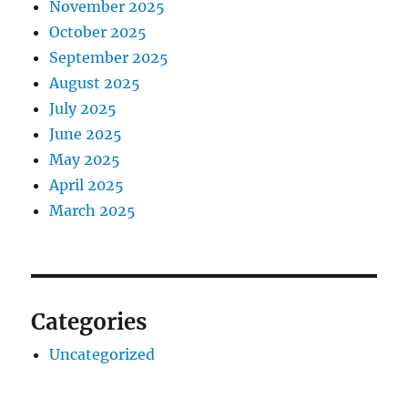
November 2025
October 2025
September 2025
August 2025
July 2025
June 2025
May 2025
April 2025
March 2025
Categories
Uncategorized