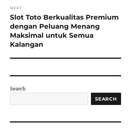
NEXT
Slot Toto Berkualitas Premium
Next
post:
dengan Peluang Menang
Maksimal untuk Semua
Kalangan
Search
SEARCH