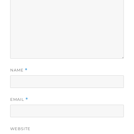
NAME
*
EMAIL
*
WEBSITE