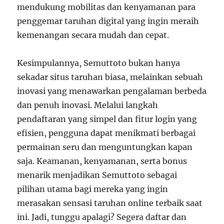
mendukung mobilitas dan kenyamanan para
penggemar taruhan digital yang ingin meraih
kemenangan secara mudah dan cepat.
Kesimpulannya, Semuttoto bukan hanya
sekadar situs taruhan biasa, melainkan sebuah
inovasi yang menawarkan pengalaman berbeda
dan penuh inovasi. Melalui langkah
pendaftaran yang simpel dan fitur login yang
efisien, pengguna dapat menikmati berbagai
permainan seru dan menguntungkan kapan
saja. Keamanan, kenyamanan, serta bonus
menarik menjadikan Semuttoto sebagai
pilihan utama bagi mereka yang ingin
merasakan sensasi taruhan online terbaik saat
ini. Jadi, tunggu apalagi? Segera daftar dan