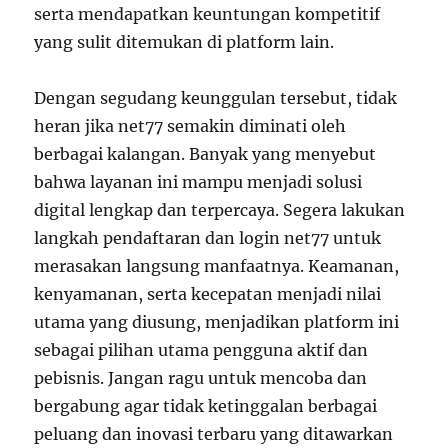
serta mendapatkan keuntungan kompetitif
yang sulit ditemukan di platform lain.
Dengan segudang keunggulan tersebut, tidak
heran jika net77 semakin diminati oleh
berbagai kalangan. Banyak yang menyebut
bahwa layanan ini mampu menjadi solusi
digital lengkap dan terpercaya. Segera lakukan
langkah pendaftaran dan login net77 untuk
merasakan langsung manfaatnya. Keamanan,
kenyamanan, serta kecepatan menjadi nilai
utama yang diusung, menjadikan platform ini
sebagai pilihan utama pengguna aktif dan
pebisnis. Jangan ragu untuk mencoba dan
bergabung agar tidak ketinggalan berbagai
peluang dan inovasi terbaru yang ditawarkan