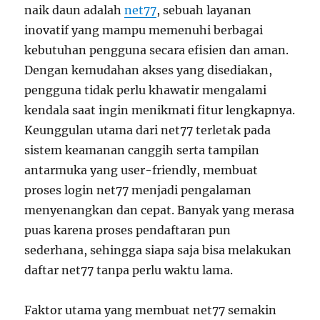
naik daun adalah
net77
, sebuah layanan
inovatif yang mampu memenuhi berbagai
kebutuhan pengguna secara efisien dan aman.
Dengan kemudahan akses yang disediakan,
pengguna tidak perlu khawatir mengalami
kendala saat ingin menikmati fitur lengkapnya.
Keunggulan utama dari net77 terletak pada
sistem keamanan canggih serta tampilan
antarmuka yang user-friendly, membuat
proses login net77 menjadi pengalaman
menyenangkan dan cepat. Banyak yang merasa
puas karena proses pendaftaran pun
sederhana, sehingga siapa saja bisa melakukan
daftar net77 tanpa perlu waktu lama.
Faktor utama yang membuat net77 semakin