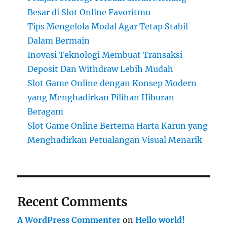
Besar di Slot Online Favoritmu
Tips Mengelola Modal Agar Tetap Stabil
Dalam Bermain
Inovasi Teknologi Membuat Transaksi
Deposit Dan Withdraw Lebih Mudah
Slot Game Online dengan Konsep Modern
yang Menghadirkan Pilihan Hiburan
Beragam
Slot Game Online Bertema Harta Karun yang
Menghadirkan Petualangan Visual Menarik
Recent Comments
A WordPress Commenter
on
Hello world!