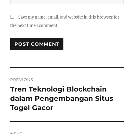
Save my name, email, and website in this browser for
the next time I comment.
Post
PREVIOUS
navigation
Tren Teknologi Blockchain
Previous
post:
dalam Pengembangan Situs
Togel Gacor
NEXT