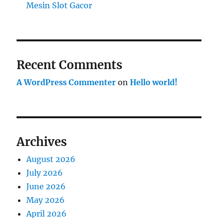
Mesin Slot Gacor
Recent Comments
A WordPress Commenter
on
Hello world!
Archives
August 2026
July 2026
June 2026
May 2026
April 2026