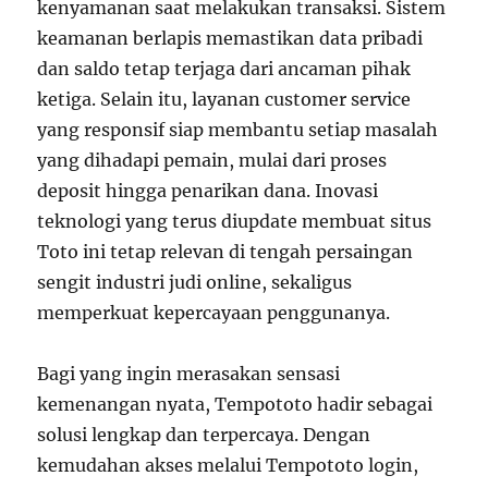
kenyamanan saat melakukan transaksi. Sistem
keamanan berlapis memastikan data pribadi
dan saldo tetap terjaga dari ancaman pihak
ketiga. Selain itu, layanan customer service
yang responsif siap membantu setiap masalah
yang dihadapi pemain, mulai dari proses
deposit hingga penarikan dana. Inovasi
teknologi yang terus diupdate membuat situs
Toto ini tetap relevan di tengah persaingan
sengit industri judi online, sekaligus
memperkuat kepercayaan penggunanya.
Bagi yang ingin merasakan sensasi
kemenangan nyata, Tempototo hadir sebagai
solusi lengkap dan terpercaya. Dengan
kemudahan akses melalui Tempototo login,