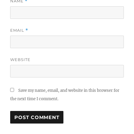
NAME
*
EMAIL
*
WEBSITE
Save my name, email, and website in this browser for
the next time I comment.