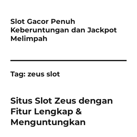
Slot Gacor Penuh
Keberuntungan dan Jackpot
Melimpah
Tag:
zeus slot
Situs Slot Zeus dengan
Fitur Lengkap &
Menguntungkan