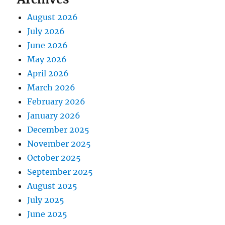
August 2026
July 2026
June 2026
May 2026
April 2026
March 2026
February 2026
January 2026
December 2025
November 2025
October 2025
September 2025
August 2025
July 2025
June 2025