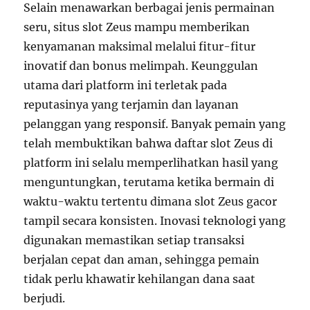
Selain menawarkan berbagai jenis permainan
seru, situs slot Zeus mampu memberikan
kenyamanan maksimal melalui fitur-fitur
inovatif dan bonus melimpah. Keunggulan
utama dari platform ini terletak pada
reputasinya yang terjamin dan layanan
pelanggan yang responsif. Banyak pemain yang
telah membuktikan bahwa daftar slot Zeus di
platform ini selalu memperlihatkan hasil yang
menguntungkan, terutama ketika bermain di
waktu-waktu tertentu dimana slot Zeus gacor
tampil secara konsisten. Inovasi teknologi yang
digunakan memastikan setiap transaksi
berjalan cepat dan aman, sehingga pemain
tidak perlu khawatir kehilangan dana saat
berjudi.