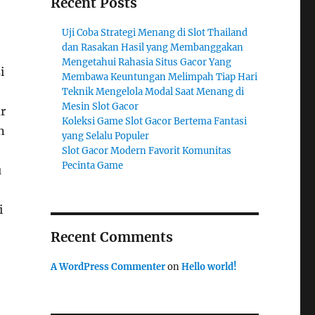
Recent Posts
Uji Coba Strategi Menang di Slot Thailand
dan Rasakan Hasil yang Membanggakan
Mengetahui Rahasia Situs Gacor Yang
i
Membawa Keuntungan Melimpah Tiap Hari
Teknik Mengelola Modal Saat Menang di
Mesin Slot Gacor
r
Koleksi Game Slot Gacor Bertema Fantasi
n
yang Selalu Populer
Slot Gacor Modern Favorit Komunitas
Pecinta Game
u
i
Recent Comments
A WordPress Commenter
on
Hello world!