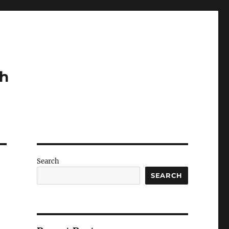
ah
Search
SEARCH