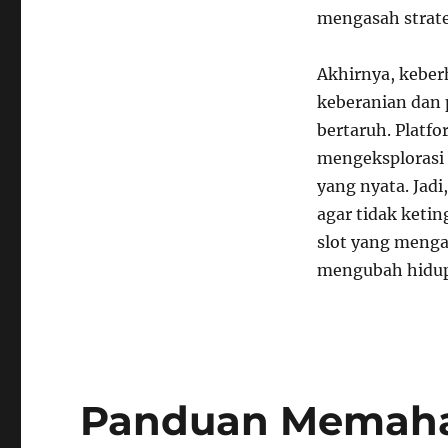
mengasah strate
Akhirnya, keber
keberanian dan
bertaruh. Platf
mengeksplorasi 
yang nyata. Jadi
agar tidak ketin
slot yang menga
mengubah hidu
Panduan Memah