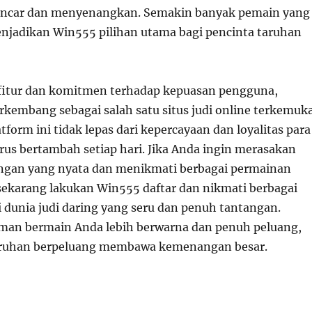
lancar dan menyenangkan. Semakin banyak pemain yang
njadikan Win555 pilihan utama bagi pencinta taruhan
fitur dan komitmen terhadap kepuasan pengguna,
rkembang sebagai salah satu situs judi online terkemuka
tform ini tidak lepas dari kepercayaan dan loyalitas para
us bertambah setiap hari. Jika Anda ingin merasakan
ngan yang nyata dan menikmati berbagai permainan
sekarang lakukan Win555 daftar dan nikmati berbagai
 dunia judi daring yang seru dan penuh tantangan.
man bermain Anda lebih berwarna dan penuh peluang,
taruhan berpeluang membawa kemenangan besar.