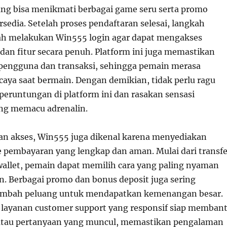
ng bisa menikmati berbagai game seru serta promo
sedia. Setelah proses pendaftaran selesai, langkah
ah melakukan Win555 login agar dapat mengakses
dan fitur secara penuh. Platform ini juga memastikan
pengguna dan transaksi, sehingga pemain merasa
aya saat bermain. Dengan demikian, tidak perlu ragu
eruntungan di platform ini dan rasakan sensasi
g memacu adrenalin.
n akses, Win555 juga dikenal karena menyediakan
 pembayaran yang lengkap dan aman. Mulai dari transfe
allet, pemain dapat memilih cara yang paling nyaman
n. Berbagai promo dan bonus deposit juga sering
ambah peluang untuk mendapatkan kemenangan besar.
, layanan customer support yang responsif siap memban
 atau pertanyaan yang muncul, memastikan pengalaman