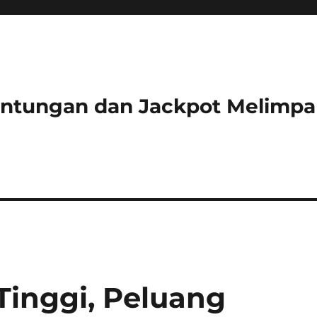
untungan dan Jackpot Melimp
Tinggi, Peluang