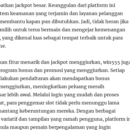
tkan jackpot besar. Keunggulan dari platform ini
istem keamanan yang terjamin dan layanan pelanggan
p membantu kapan pun dibutuhkan. Jadi, tidak heran jika
milih untuk terus bermain dan mengejar kemenangan
ni, yang dikenal luas sebagai tempat terbaik untuk para
ne.
an fitur menarik dan jackpot menggiurkan, win555 jug
program bonus dan promosi yang menggiurkan. Setiap
lakukan pendaftaran akan mendapatkan bonus
menggiurkan, meningkatkan peluang meraih
r lebih awal. Melalui login yang mudah dan proses
at, para penggemar slot tidak perlu menunggu lama
nantang keberuntungan mereka. Dengan berbagai
variatif dan tampilan yang ramah pengguna, platform i
mula maupun pemain berpengalaman yang ingin