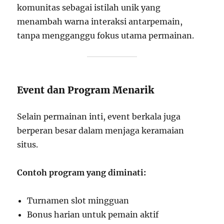
komunitas sebagai istilah unik yang
menambah warna interaksi antarpemain,
tanpa mengganggu fokus utama permainan.
Event dan Program Menarik
Selain permainan inti, event berkala juga
berperan besar dalam menjaga keramaian
situs.
Contoh program yang diminati:
Turnamen slot mingguan
Bonus harian untuk pemain aktif