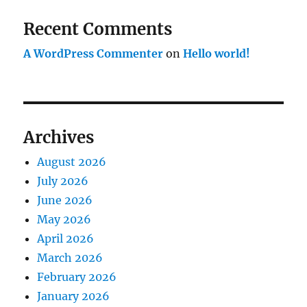
Recent Comments
A WordPress Commenter
on
Hello world!
Archives
August 2026
July 2026
June 2026
May 2026
April 2026
March 2026
February 2026
January 2026