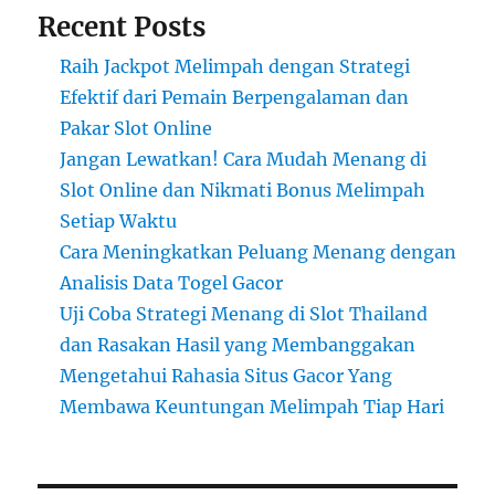
Recent Posts
Raih Jackpot Melimpah dengan Strategi
Efektif dari Pemain Berpengalaman dan
Pakar Slot Online
Jangan Lewatkan! Cara Mudah Menang di
Slot Online dan Nikmati Bonus Melimpah
Setiap Waktu
Cara Meningkatkan Peluang Menang dengan
Analisis Data Togel Gacor
Uji Coba Strategi Menang di Slot Thailand
dan Rasakan Hasil yang Membanggakan
Mengetahui Rahasia Situs Gacor Yang
Membawa Keuntungan Melimpah Tiap Hari