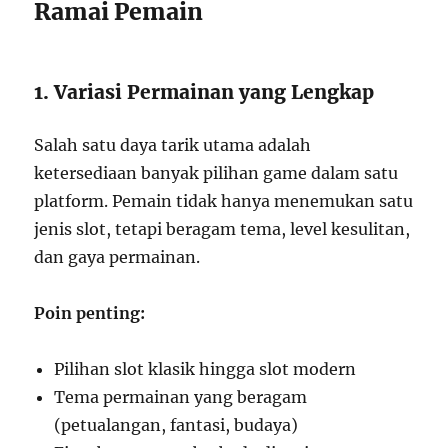
Ramai Pemain
1. Variasi Permainan yang Lengkap
Salah satu daya tarik utama adalah
ketersediaan banyak pilihan game dalam satu
platform. Pemain tidak hanya menemukan satu
jenis slot, tetapi beragam tema, level kesulitan,
dan gaya permainan.
Poin penting:
Pilihan slot klasik hingga slot modern
Tema permainan yang beragam
(petualangan, fantasi, budaya)