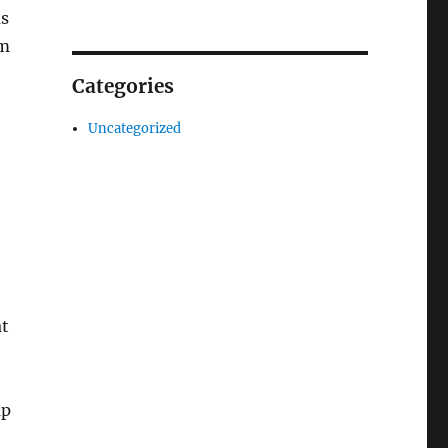
as
am
Categories
Uncategorized
at
ap