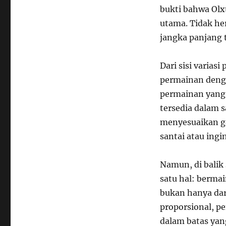
bukti bahwa Olx
utama. Tidak h
jangka panjang 
Dari sisi varias
permainan deng
permainan yang
tersedia dalam s
menyesuaikan ga
santai atau ing
Namun, di balik
satu hal: bermai
bukan hanya dar
proporsional, p
dalam batas yan