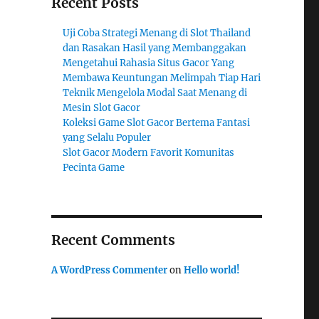
Recent Posts
Uji Coba Strategi Menang di Slot Thailand
dan Rasakan Hasil yang Membanggakan
Mengetahui Rahasia Situs Gacor Yang
Membawa Keuntungan Melimpah Tiap Hari
Teknik Mengelola Modal Saat Menang di
Mesin Slot Gacor
Koleksi Game Slot Gacor Bertema Fantasi
yang Selalu Populer
Slot Gacor Modern Favorit Komunitas
Pecinta Game
Recent Comments
A WordPress Commenter
on
Hello world!