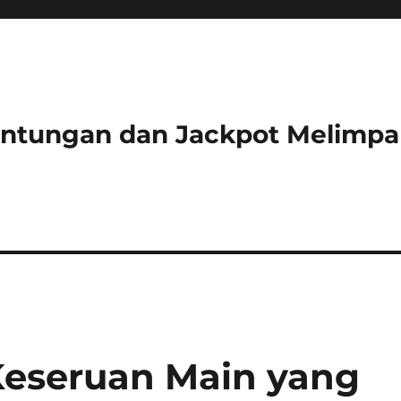
untungan dan Jackpot Melimp
 Keseruan Main yang