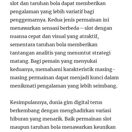
slot dan taruhan bola dapat memberikan
pengalaman yang lebih variatif bagi
penggemarnya. Kedua jenis permainan ini
menawarkan sensasi berbeda—slot dengan
nuansa cepat dan visual yang atraktif,
sementara taruhan bola memberikan
tantangan analitis yang menuntut strategi
matang. Bagi pemain yang menyukai
keduanya, memahami karakteristik masing-
masing permainan dapat menjadi kunci dalam
menikmati pengalaman yang lebih seimbang.
Kesimpulannya, dunia gim digital terus
berkembang dengan menghadirkan variasi
hiburan yang menarik. Baik permainan slot
maupun taruhan bola menawarkan keunikan