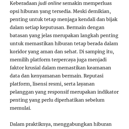
Keberadaan
judi online
semakin memperluas
opsi hiburan yang tersedia. Meski demikian,
penting untuk tetap menjaga kendali dan bijak
dalam setiap keputusan. Bermain dengan
batasan yang jelas merupakan langkah penting
untuk memastikan hiburan tetap berada dalam
koridor yang aman dan sehat. Di samping itu,
memilih platform terpercaya juga menjadi
faktor krusial dalam memastikan keamanan
data dan kenyamanan bermain. Reputasi
platform, lisensi resmi, serta layanan
pelanggan yang responsif merupakan indikator
penting yang perlu diperhatikan sebelum
memulai.
Dalam praktiknya, menggabungkan hiburan