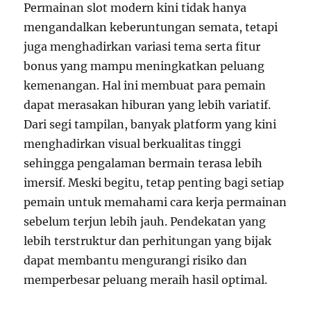
Permainan slot modern kini tidak hanya
mengandalkan keberuntungan semata, tetapi
juga menghadirkan variasi tema serta fitur
bonus yang mampu meningkatkan peluang
kemenangan. Hal ini membuat para pemain
dapat merasakan hiburan yang lebih variatif.
Dari segi tampilan, banyak platform yang kini
menghadirkan visual berkualitas tinggi
sehingga pengalaman bermain terasa lebih
imersif. Meski begitu, tetap penting bagi setiap
pemain untuk memahami cara kerja permainan
sebelum terjun lebih jauh. Pendekatan yang
lebih terstruktur dan perhitungan yang bijak
dapat membantu mengurangi risiko dan
memperbesar peluang meraih hasil optimal.