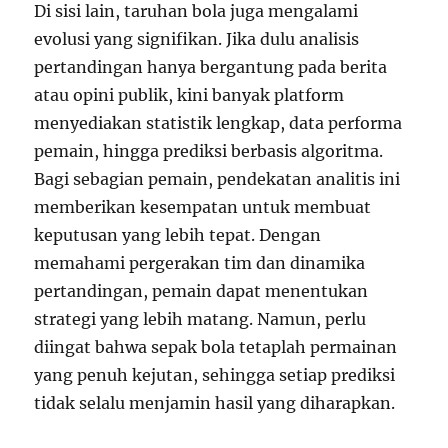
Di sisi lain, taruhan bola juga mengalami
evolusi yang signifikan. Jika dulu analisis
pertandingan hanya bergantung pada berita
atau opini publik, kini banyak platform
menyediakan statistik lengkap, data performa
pemain, hingga prediksi berbasis algoritma.
Bagi sebagian pemain, pendekatan analitis ini
memberikan kesempatan untuk membuat
keputusan yang lebih tepat. Dengan
memahami pergerakan tim dan dinamika
pertandingan, pemain dapat menentukan
strategi yang lebih matang. Namun, perlu
diingat bahwa sepak bola tetaplah permainan
yang penuh kejutan, sehingga setiap prediksi
tidak selalu menjamin hasil yang diharapkan.