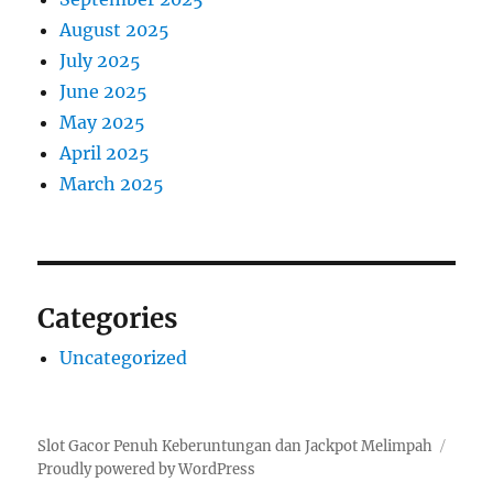
August 2025
July 2025
June 2025
May 2025
April 2025
March 2025
Categories
Uncategorized
Slot Gacor Penuh Keberuntungan dan Jackpot Melimpah
Proudly powered by WordPress