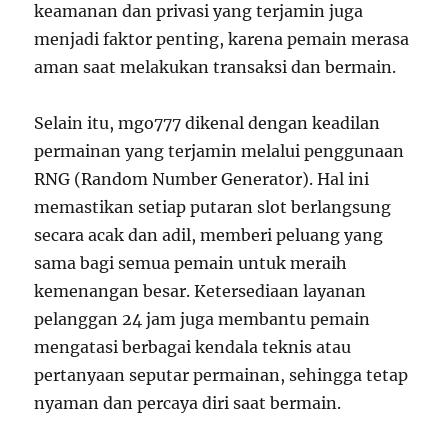
keamanan dan privasi yang terjamin juga
menjadi faktor penting, karena pemain merasa
aman saat melakukan transaksi dan bermain.
Selain itu, mgo777 dikenal dengan keadilan
permainan yang terjamin melalui penggunaan
RNG (Random Number Generator). Hal ini
memastikan setiap putaran slot berlangsung
secara acak dan adil, memberi peluang yang
sama bagi semua pemain untuk meraih
kemenangan besar. Ketersediaan layanan
pelanggan 24 jam juga membantu pemain
mengatasi berbagai kendala teknis atau
pertanyaan seputar permainan, sehingga tetap
nyaman dan percaya diri saat bermain.