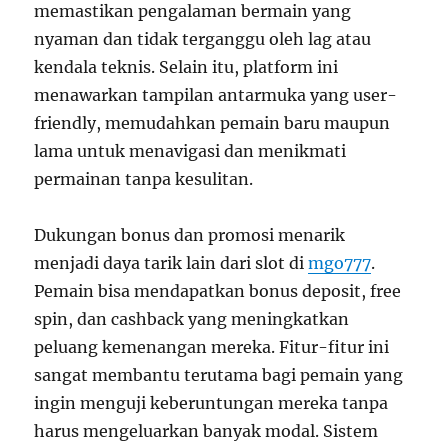
memastikan pengalaman bermain yang
nyaman dan tidak terganggu oleh lag atau
kendala teknis. Selain itu, platform ini
menawarkan tampilan antarmuka yang user-
friendly, memudahkan pemain baru maupun
lama untuk menavigasi dan menikmati
permainan tanpa kesulitan.
Dukungan bonus dan promosi menarik
menjadi daya tarik lain dari slot di
mgo777
.
Pemain bisa mendapatkan bonus deposit, free
spin, dan cashback yang meningkatkan
peluang kemenangan mereka. Fitur-fitur ini
sangat membantu terutama bagi pemain yang
ingin menguji keberuntungan mereka tanpa
harus mengeluarkan banyak modal. Sistem