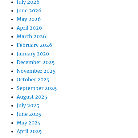
July 2026
June 2026
May 2026
April 2026
March 2026
February 2026
January 2026
December 2025
November 2025
October 2025
September 2025
August 2025
July 2025
June 2025
May 2025
April 2025