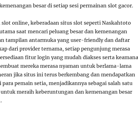
kemenangan besar di setiap sesi permainan slot gacor.
i slot online, keberadaan situs slot seperti Naskahtoto
 utama saat mencari peluang besar dan kemenangan
n tampilan antarmuka yang user-friendly dan daftar
ap dari provider ternama, setiap pengunjung merasa
ersediaan fitur login yang mudah diakses serta keaman
membuat mereka merasa nyaman untuk berlama-lama
heran jika situs ini terus berkembang dan mendapatkan
i para pemain setia, menjadikannya sebagai salah satu
it untuk meraih keberuntungan dan kemenangan besar
.