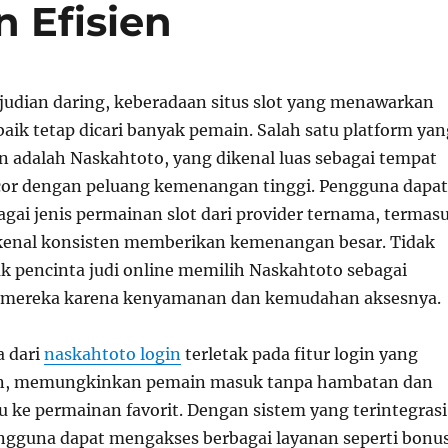
 Efisien
judian daring, keberadaan situs slot yang menawarkan
aik tetap dicari banyak pemain. Salah satu platform yan
n adalah Naskahtoto, yang dikenal luas sebagai tempat
cor dengan peluang kemenangan tinggi. Pengguna dapat
gai jenis permainan slot dari provider ternama, termas
ikenal konsisten memberikan kemenangan besar. Tidak
ak pencinta judi online memilih Naskahtoto sebagai
a mereka karena kenyamanan dan kemudahan aksesnya.
a dari
naskahtoto login
terletak pada fitur login yang
n, memungkinkan pemain masuk tanpa hambatan dan
 ke permainan favorit. Dengan sistem yang terintegrasi
ngguna dapat mengakses berbagai layanan seperti bonu