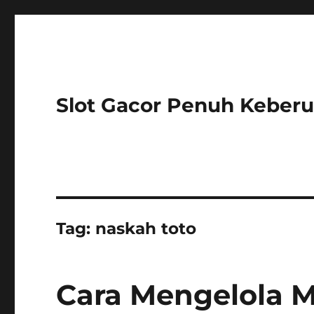
Slot Gacor Penuh Keber
Tag:
naskah toto
Cara Mengelola Mo