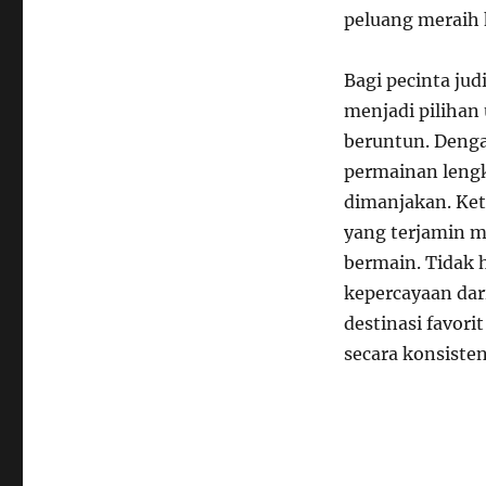
peluang meraih 
Bagi pecinta jud
menjadi pilihan
beruntun. Denga
permainan lengk
dimanjakan. Ket
yang terjamin 
bermain. Tidak 
kepercayaan dar
destinasi favor
secara konsisten