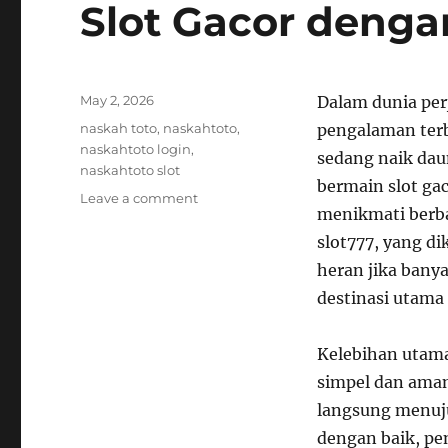
Slot Gacor dengan
Posted
May 2, 2026
Dalam dunia per
on
Tags
naskah toto
,
naskahtoto
,
pengalaman terb
naskahtoto login
,
sedang naik dau
naskahtoto slot
bermain slot ga
on
Leave a comment
menikmati berba
Cara
Mengelola
slot777, yang d
Modal
heran jika bany
Slot777
destinasi utam
di
Situs
Slot
Kelebihan utam
Gacor
simpel dan ama
dengan
Efisien
langsung menuju
dengan baik, pe