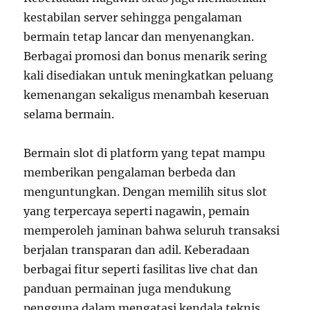
kestabilan server sehingga pengalaman
bermain tetap lancar dan menyenangkan.
Berbagai promosi dan bonus menarik sering
kali disediakan untuk meningkatkan peluang
kemenangan sekaligus menambah keseruan
selama bermain.
Bermain slot di platform yang tepat mampu
memberikan pengalaman berbeda dan
menguntungkan. Dengan memilih situs slot
yang terpercaya seperti nagawin, pemain
memperoleh jaminan bahwa seluruh transaksi
berjalan transparan dan adil. Keberadaan
berbagai fitur seperti fasilitas live chat dan
panduan permainan juga mendukung
pengguna dalam mengatasi kendala teknis