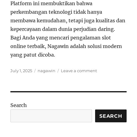
Platform ini membuktikan bahwa
perkembangan teknologi tidak hanya
membawa kemudahan, tetapi juga kualitas dan
kepercayaan dalam dunia perjudian daring.
Bagi Anda yang mencari pengalaman slot
online terbaik, Nagawin adalah solusi modern
yang patut dicoba.
Posted
Tags
on
July 1, 2025
nagawin
Leave a comment
on
Nagawin
Slot
Online:
Revolusi
Permainan
Search
Slot
dengan
SEARCH
Teknologi
Terdepan