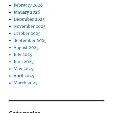
February 2026
January 2026
December 2025
November 2025
October 2025
September 2025
August 2025
July 2025
June 2025
May 2025
April 2025
March 2025