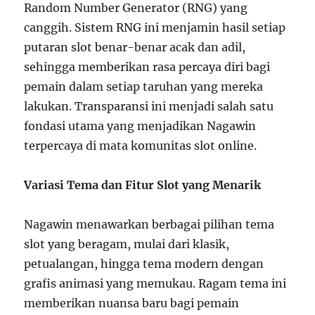
Random Number Generator (RNG) yang
canggih. Sistem RNG ini menjamin hasil setiap
putaran slot benar-benar acak dan adil,
sehingga memberikan rasa percaya diri bagi
pemain dalam setiap taruhan yang mereka
lakukan. Transparansi ini menjadi salah satu
fondasi utama yang menjadikan Nagawin
terpercaya di mata komunitas slot online.
Variasi Tema dan Fitur Slot yang Menarik
Nagawin menawarkan berbagai pilihan tema
slot yang beragam, mulai dari klasik,
petualangan, hingga tema modern dengan
grafis animasi yang memukau. Ragam tema ini
memberikan nuansa baru bagi pemain