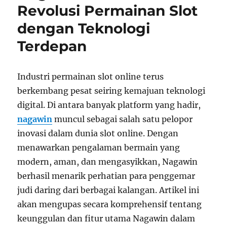
Menang
Revolusi Permainan Slot
di
dengan Teknologi
Slot
Online
Terdepan
dan
Nikmati
Bonus
Industri permainan slot online terus
Melimpah
Setiap
berkembang pesat seiring kemajuan teknologi
Waktu
digital. Di antara banyak platform yang hadir,
nagawin
muncul sebagai salah satu pelopor
inovasi dalam dunia slot online. Dengan
menawarkan pengalaman bermain yang
modern, aman, dan mengasyikkan, Nagawin
berhasil menarik perhatian para penggemar
judi daring dari berbagai kalangan. Artikel ini
akan mengupas secara komprehensif tentang
keunggulan dan fitur utama Nagawin dalam