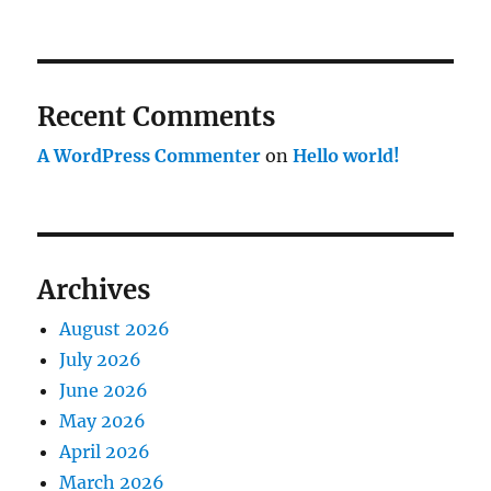
Recent Comments
A WordPress Commenter
on
Hello world!
Archives
August 2026
July 2026
June 2026
May 2026
April 2026
March 2026