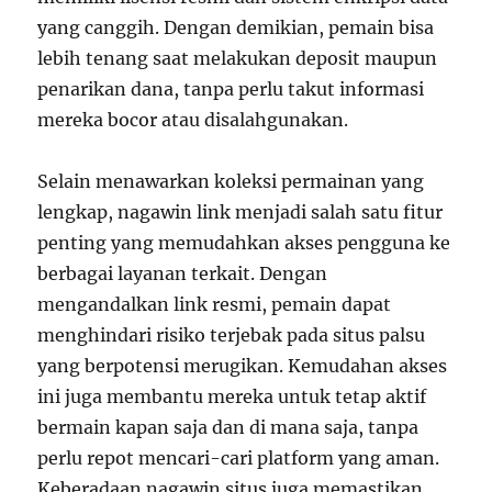
yang canggih. Dengan demikian, pemain bisa
lebih tenang saat melakukan deposit maupun
penarikan dana, tanpa perlu takut informasi
mereka bocor atau disalahgunakan.
Selain menawarkan koleksi permainan yang
lengkap, nagawin link menjadi salah satu fitur
penting yang memudahkan akses pengguna ke
berbagai layanan terkait. Dengan
mengandalkan link resmi, pemain dapat
menghindari risiko terjebak pada situs palsu
yang berpotensi merugikan. Kemudahan akses
ini juga membantu mereka untuk tetap aktif
bermain kapan saja dan di mana saja, tanpa
perlu repot mencari-cari platform yang aman.
Keberadaan nagawin situs juga memastikan