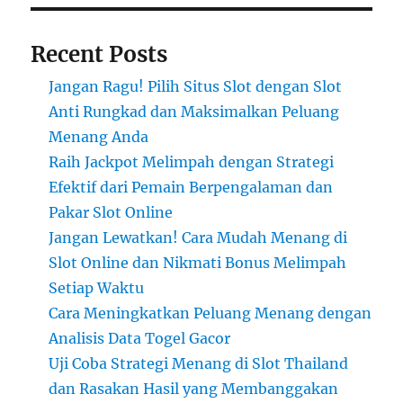
Recent Posts
Jangan Ragu! Pilih Situs Slot dengan Slot
Anti Rungkad dan Maksimalkan Peluang
Menang Anda
Raih Jackpot Melimpah dengan Strategi
Efektif dari Pemain Berpengalaman dan
Pakar Slot Online
Jangan Lewatkan! Cara Mudah Menang di
Slot Online dan Nikmati Bonus Melimpah
Setiap Waktu
Cara Meningkatkan Peluang Menang dengan
Analisis Data Togel Gacor
Uji Coba Strategi Menang di Slot Thailand
dan Rasakan Hasil yang Membanggakan