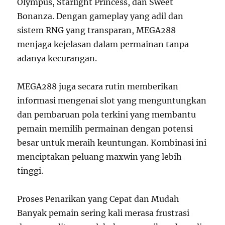
Olympus, Starlight Princess, dan Sweet
Bonanza. Dengan gameplay yang adil dan
sistem RNG yang transparan, MEGA288
menjaga kejelasan dalam permainan tanpa
adanya kecurangan.
MEGA288 juga secara rutin memberikan
informasi mengenai slot yang menguntungkan
dan pembaruan pola terkini yang membantu
pemain memilih permainan dengan potensi
besar untuk meraih keuntungan. Kombinasi ini
menciptakan peluang maxwin yang lebih
tinggi.
Proses Penarikan yang Cepat dan Mudah
Banyak pemain sering kali merasa frustrasi