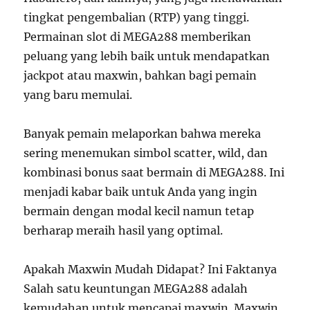
tingkat pengembalian (RTP) yang tinggi.
Permainan slot di MEGA288 memberikan
peluang yang lebih baik untuk mendapatkan
jackpot atau maxwin, bahkan bagi pemain
yang baru memulai.
Banyak pemain melaporkan bahwa mereka
sering menemukan simbol scatter, wild, dan
kombinasi bonus saat bermain di MEGA288. Ini
menjadi kabar baik untuk Anda yang ingin
bermain dengan modal kecil namun tetap
berharap meraih hasil yang optimal.
Apakah Maxwin Mudah Didapat? Ini Faktanya
Salah satu keuntungan MEGA288 adalah
kemudahan untuk mencapai maxwin. Maxwin