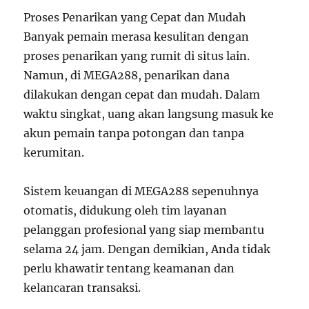
Proses Penarikan yang Cepat dan Mudah
Banyak pemain merasa kesulitan dengan
proses penarikan yang rumit di situs lain.
Namun, di MEGA288, penarikan dana
dilakukan dengan cepat dan mudah. Dalam
waktu singkat, uang akan langsung masuk ke
akun pemain tanpa potongan dan tanpa
kerumitan.
Sistem keuangan di MEGA288 sepenuhnya
otomatis, didukung oleh tim layanan
pelanggan profesional yang siap membantu
selama 24 jam. Dengan demikian, Anda tidak
perlu khawatir tentang keamanan dan
kelancaran transaksi.