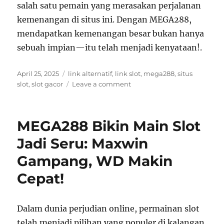
salah satu pemain yang merasakan perjalanan
kemenangan di situs ini. Dengan MEGA288,
mendapatkan kemenangan besar bukan hanya
sebuah impian—itu telah menjadi kenyataan!.
Posted
Tags
April 25, 2025
link alternatif
,
link slot
,
mega288
,
situs
on
on
slot
,
slot gacor
Leave a comment
Slot
Online
Paling
MEGA288 Bikin Main Slot
Ngebut
WD
Jadi Seru: Maxwin
dan
Gampang, WD Makin
Maxwin
–
Cepat!
MEGA288
Pilihanmu!
Dalam dunia perjudian online, permainan slot
telah menjadi pilihan yang populer di kalangan