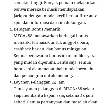
semakin tinggi. Banyak pemain melaporkan
bahwa mereka berhasil mendapatkan
jackpot dengan modal kecil berkat fitur auto
spin dan informasi dari tim dukungan.
Beragam Bonus Menarik
MEGA288 menawarkan berbagai bonus
menarik, termasuk untuk anggota baru,
cashback harian, dan bonus mingguan.
Semua penawaran bonus ini memiliki syarat
yang mudah dipenuhi. Tentu saja, semua
bonus ini akan menambah modal bermain
dan peluangmu untuk menang.
Layanan Pelanggan 24 Jam
Tim layanan pelanggan di MEGA288 selalu
siap membantu kapan saja, selama 24 jam
sehari. Semua pertanyaan dan masalah akan