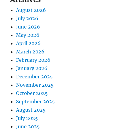
August 2026
July 2026
June 2026
May 2026
April 2026
March 2026
February 2026
January 2026
December 2025
November 2025
October 2025
September 2025
August 2025
July 2025
June 2025