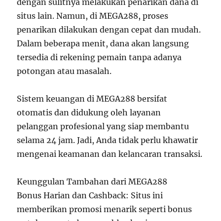
dengan sulitnya melakukan penarikan dana di
situs lain. Namun, di MEGA288, proses
penarikan dilakukan dengan cepat dan mudah.
Dalam beberapa menit, dana akan langsung
tersedia di rekening pemain tanpa adanya
potongan atau masalah.
Sistem keuangan di MEGA288 bersifat
otomatis dan didukung oleh layanan
pelanggan profesional yang siap membantu
selama 24 jam. Jadi, Anda tidak perlu khawatir
mengenai keamanan dan kelancaran transaksi.
Keunggulan Tambahan dari MEGA288
Bonus Harian dan Cashback: Situs ini
memberikan promosi menarik seperti bonus