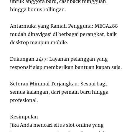
untuk anggota baru, cashback mingguan,
hingga bonus rollingan.
Antarmuka yang Ramah Pengguna: MEGA288
mudah dinavigasi di berbagai perangkat, baik
desktop maupun mobile.
Dukungan 24/7: Layanan pelanggan yang
responsif siap memberikan bantuan kapan saja.
Setoran Minimal Terjangkau: Sesuai bagi
semua kalangan, dari pemain baru hingga
profesional.
Kesimpulan
Jika Anda mencari situs slot online yang