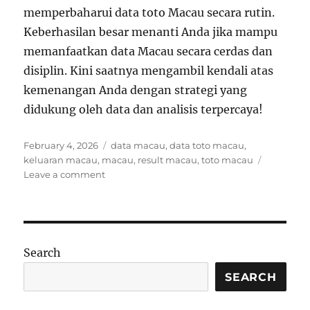
memperbaharui data toto Macau secara rutin.
Keberhasilan besar menanti Anda jika mampu
memanfaatkan data Macau secara cerdas dan
disiplin. Kini saatnya mengambil kendali atas
kemenangan Anda dengan strategi yang
didukung oleh data dan analisis terpercaya!
Posted
Tags
February 4, 2026
data macau
,
data toto macau
,
on
keluaran macau
,
macau
,
result macau
,
toto macau
on
Leave a comment
Cara
Pemain
Berpengalaman
Menggunakan
Riwayat
Search
Angka
SEARCH