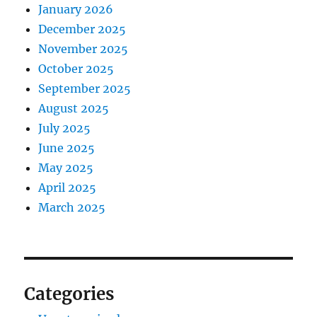
January 2026
December 2025
November 2025
October 2025
September 2025
August 2025
July 2025
June 2025
May 2025
April 2025
March 2025
Categories