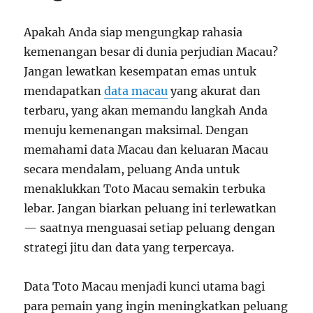
Apakah Anda siap mengungkap rahasia
kemenangan besar di dunia perjudian Macau?
Jangan lewatkan kesempatan emas untuk
mendapatkan
data macau
yang akurat dan
terbaru, yang akan memandu langkah Anda
menuju kemenangan maksimal. Dengan
memahami data Macau dan keluaran Macau
secara mendalam, peluang Anda untuk
menaklukkan Toto Macau semakin terbuka
lebar. Jangan biarkan peluang ini terlewatkan
— saatnya menguasai setiap peluang dengan
strategi jitu dan data yang terpercaya.
Data Toto Macau menjadi kunci utama bagi
para pemain yang ingin meningkatkan peluang