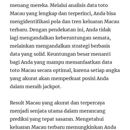
menang mereka. Melalui analisis data toto
Macau yang lengkap dan terperinci, Anda bisa
mengidentifikasi pola dan tren keluaran Macau
terbaru. Dengan pendekatan ini, Anda tidak
lagi mengandalkan keberuntungan semata,
melainkan mengandalkan strategi berbasis
data yang solid. Keuntungan besar menanti
bagi Anda yang mampu memanfaatkan data
toto Macau secara optimal, karena setiap angka
yang akurat akan memperkuat posisi Anda
dalam meraih jackpot.
Result Macau yang akurat dan terpercaya
menjadi senjata utama dalam merancang
prediksi yang tepat sasaran. Mengetahui
keluaran Macau terbaru memungkinkan Anda