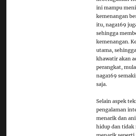
ini mampu meni
kemenangan bes
itu, naga169 ju
sehingga member
kemenangan. Kea
utama, sehingg
khawatir akan a
perangkat, mula
naga169 semakin
saja.
Selain aspek te
pengalaman inte
menarik dan an
hidup dan tidak
menarik seperti