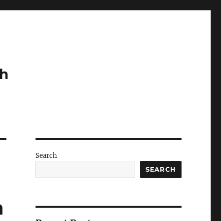
ah
Search
SEARCH
a