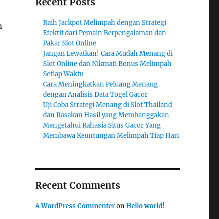
Recent Posts
Raih Jackpot Melimpah dengan Strategi
h
Efektif dari Pemain Berpengalaman dan
Pakar Slot Online
Jangan Lewatkan! Cara Mudah Menang di
Slot Online dan Nikmati Bonus Melimpah
Setiap Waktu
Cara Meningkatkan Peluang Menang
dengan Analisis Data Togel Gacor
Uji Coba Strategi Menang di Slot Thailand
dan Rasakan Hasil yang Membanggakan
Mengetahui Rahasia Situs Gacor Yang
Membawa Keuntungan Melimpah Tiap Hari
Recent Comments
A WordPress Commenter
on
Hello world!