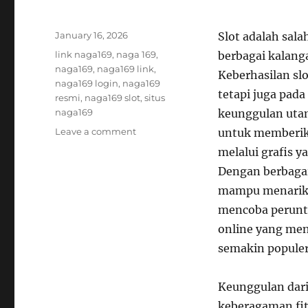
Posted
January 16, 2026
Slot adalah sala
on
Tags
link naga169
,
naga 169
,
berbagai kalang
naga169
,
naga169 link
,
Keberhasilan sl
naga169 login
,
naga169
tetapi juga pada
resmi
,
naga169 slot
,
situs
naga169
keunggulan uta
on
Leave a comment
untuk memberik
Slot
melalui grafis 
Gacor
Dengan berbagai 
yang
Mudah
mampu menarik 
Dibaca
mencoba peruntu
Polanya
online yang men
semakin populer
Keunggulan dar
keberagaman fit