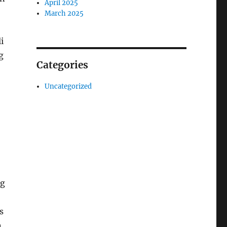
April 2025
March 2025
i
g
Categories
Uncategorized
ng
s
n