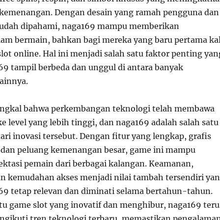
 kemenangan. Dengan desain yang ramah pengguna dan
mudah dipahami, naga169 mampu memberikan
am bermain, bahkan bagi mereka yang baru pertama kal
t online. Hal ini menjadi salah satu faktor penting yan
 tampil berbeda dan unggul di antara banyak
ainnya.
sangkal bahwa perkembangan teknologi telah membawa
e level yang lebih tinggi, dan naga169 adalah salah satu
ari inovasi tersebut. Dengan fitur yang lengkap, grafis
dan peluang kemenangan besar, game ini mampu
ktasi pemain dari berbagai kalangan. Keamanan,
 kemudahan akses menjadi nilai tambah tersendiri ya
 tetap relevan dan diminati selama bertahun-tahun.
atu game slot yang inovatif dan menghibur, naga169 teru
gikuti tren teknologi terbaru, memastikan pengalama