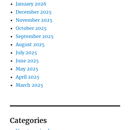
January 2026
December 2025
November 2025
October 2025
September 2025
August 2025
July 2025
June 2025
May 2025
April 2025
March 2025
Categories