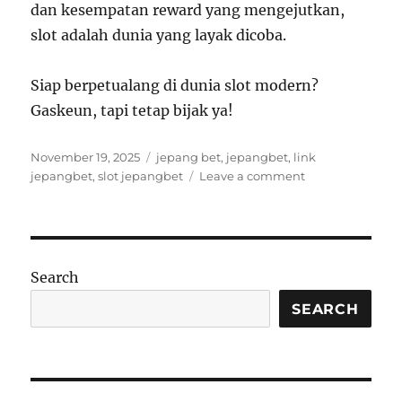
dan kesempatan reward yang mengejutkan,
slot adalah dunia yang layak dicoba.
Siap berpetualang di dunia slot modern?
Gaskeun, tapi tetap bijak ya!
Posted
Tags
November 19, 2025
jepang bet
,
jepangbet
,
link
on
on
jepangbet
,
slot jepangbet
Leave a comment
Petualangan
Seru
di
Balik
Layar
Search
Permainan
Slot
SEARCH
Modern