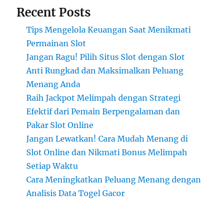
Recent Posts
Tips Mengelola Keuangan Saat Menikmati
Permainan Slot
Jangan Ragu! Pilih Situs Slot dengan Slot
Anti Rungkad dan Maksimalkan Peluang
Menang Anda
Raih Jackpot Melimpah dengan Strategi
Efektif dari Pemain Berpengalaman dan
Pakar Slot Online
Jangan Lewatkan! Cara Mudah Menang di
Slot Online dan Nikmati Bonus Melimpah
Setiap Waktu
Cara Meningkatkan Peluang Menang dengan
Analisis Data Togel Gacor