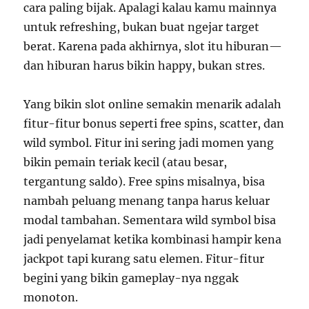
cara paling bijak. Apalagi kalau kamu mainnya
untuk refreshing, bukan buat ngejar target
berat. Karena pada akhirnya, slot itu hiburan—
dan hiburan harus bikin happy, bukan stres.
Yang bikin slot online semakin menarik adalah
fitur-fitur bonus seperti free spins, scatter, dan
wild symbol. Fitur ini sering jadi momen yang
bikin pemain teriak kecil (atau besar,
tergantung saldo). Free spins misalnya, bisa
nambah peluang menang tanpa harus keluar
modal tambahan. Sementara wild symbol bisa
jadi penyelamat ketika kombinasi hampir kena
jackpot tapi kurang satu elemen. Fitur-fitur
begini yang bikin gameplay-nya nggak
monoton.