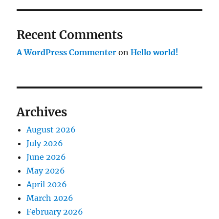
Recent Comments
A WordPress Commenter
on
Hello world!
Archives
August 2026
July 2026
June 2026
May 2026
April 2026
March 2026
February 2026