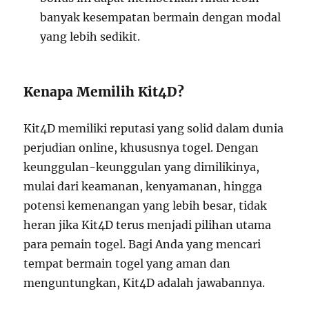
banyak kesempatan bermain dengan modal
yang lebih sedikit.
Kenapa Memilih Kit4D?
Kit4D memiliki reputasi yang solid dalam dunia
perjudian online, khususnya togel. Dengan
keunggulan-keunggulan yang dimilikinya,
mulai dari keamanan, kenyamanan, hingga
potensi kemenangan yang lebih besar, tidak
heran jika Kit4D terus menjadi pilihan utama
para pemain togel. Bagi Anda yang mencari
tempat bermain togel yang aman dan
menguntungkan, Kit4D adalah jawabannya.