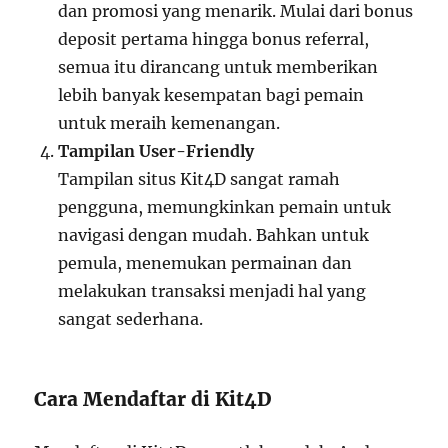
dan promosi yang menarik. Mulai dari bonus
deposit pertama hingga bonus referral,
semua itu dirancang untuk memberikan
lebih banyak kesempatan bagi pemain
untuk meraih kemenangan.
Tampilan User-Friendly
Tampilan situs Kit4D sangat ramah
pengguna, memungkinkan pemain untuk
navigasi dengan mudah. Bahkan untuk
pemula, menemukan permainan dan
melakukan transaksi menjadi hal yang
sangat sederhana.
Cara Mendaftar di Kit4D