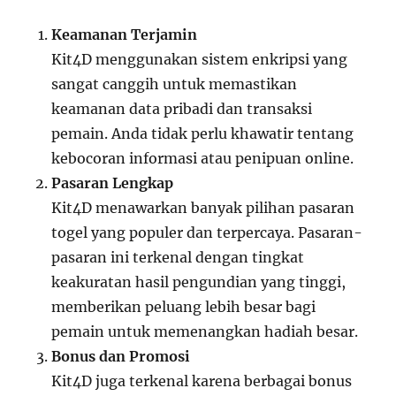
Keamanan Terjamin
Kit4D menggunakan sistem enkripsi yang
sangat canggih untuk memastikan
keamanan data pribadi dan transaksi
pemain. Anda tidak perlu khawatir tentang
kebocoran informasi atau penipuan online.
Pasaran Lengkap
Kit4D menawarkan banyak pilihan pasaran
togel yang populer dan terpercaya. Pasaran-
pasaran ini terkenal dengan tingkat
keakuratan hasil pengundian yang tinggi,
memberikan peluang lebih besar bagi
pemain untuk memenangkan hadiah besar.
Bonus dan Promosi
Kit4D juga terkenal karena berbagai bonus