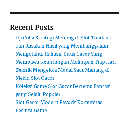
Nikmati
Keuntungan
Maksimal
di
Recent Posts
2025
Uji Coba Strategi Menang di Slot Thailand
dan Rasakan Hasil yang Membanggakan
Mengetahui Rahasia Situs Gacor Yang
Membawa Keuntungan Melimpah Tiap Hari
Teknik Mengelola Modal Saat Menang di
Mesin Slot Gacor
Koleksi Game Slot Gacor Bertema Fantasi
yang Selalu Populer
Slot Gacor Modern Favorit Komunitas
Pecinta Game