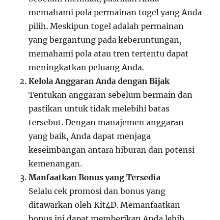
memahami pola permainan togel yang Anda
pilih. Meskipun togel adalah permainan
yang bergantung pada keberuntungan,
memahami pola atau tren tertentu dapat
meningkatkan peluang Anda.
Kelola Anggaran Anda dengan Bijak
Tentukan anggaran sebelum bermain dan
pastikan untuk tidak melebihi batas
tersebut. Dengan manajemen anggaran
yang baik, Anda dapat menjaga
keseimbangan antara hiburan dan potensi
kemenangan.
Manfaatkan Bonus yang Tersedia
Selalu cek promosi dan bonus yang
ditawarkan oleh Kit4D. Memanfaatkan
bonus ini dapat memberikan Anda lebih