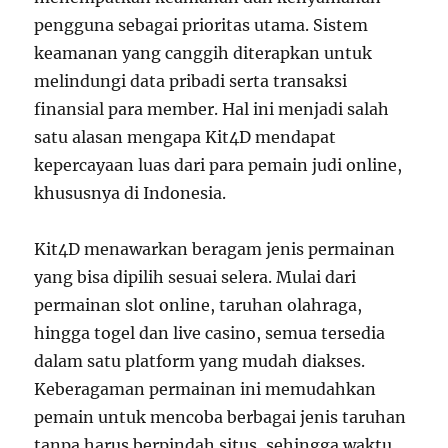
pengguna sebagai prioritas utama. Sistem
keamanan yang canggih diterapkan untuk
melindungi data pribadi serta transaksi
finansial para member. Hal ini menjadi salah
satu alasan mengapa Kit4D mendapat
kepercayaan luas dari para pemain judi online,
khususnya di Indonesia.
Kit4D menawarkan beragam jenis permainan
yang bisa dipilih sesuai selera. Mulai dari
permainan slot online, taruhan olahraga,
hingga togel dan live casino, semua tersedia
dalam satu platform yang mudah diakses.
Keberagaman permainan ini memudahkan
pemain untuk mencoba berbagai jenis taruhan
tanpa harus berpindah situs, sehingga waktu