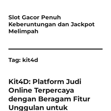
Slot Gacor Penuh
Keberuntungan dan Jackpot
Melimpah
Tag:
kit4d
Kit4D: Platform Judi
Online Terpercaya
dengan Beragam Fitur
Unggulan untuk