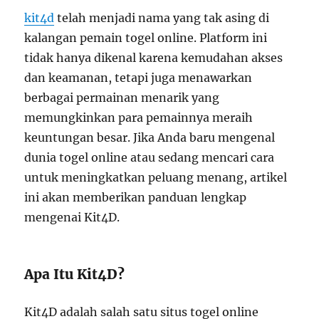
kit4d
telah menjadi nama yang tak asing di
kalangan pemain togel online. Platform ini
tidak hanya dikenal karena kemudahan akses
dan keamanan, tetapi juga menawarkan
berbagai permainan menarik yang
memungkinkan para pemainnya meraih
keuntungan besar. Jika Anda baru mengenal
dunia togel online atau sedang mencari cara
untuk meningkatkan peluang menang, artikel
ini akan memberikan panduan lengkap
mengenai Kit4D.
Apa Itu Kit4D?
Kit4D adalah salah satu situs togel online