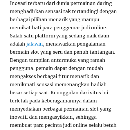
Inovasi terbaru dari dunia permainan daring
menghadirkan sensasi tak tertandingi dengan
berbagai pilihan menarik yang mampu
memikat hati para penggemar judi online.
Salah satu platform yang sedang naik daun
adalah
jalawin
, menawarkan pengalaman
bermain slot yang seru dan penuh tantangan.
Dengan tampilan antarmuka yang ramah
pengguna, pemain dapat dengan mudah
mengakses berbagai fitur menarik dan
menikmati sensasi memenangkan hadiah
besar setiap saat. Keunggulan dari situs ini
terletak pada keberagamannya dalam
menyediakan berbagai permainan slot yang
inovatif dan mengasyikkan, sehingga
membuat para pecinta judi online selalu betah