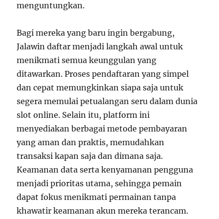
menguntungkan.
Bagi mereka yang baru ingin bergabung,
Jalawin daftar menjadi langkah awal untuk
menikmati semua keunggulan yang
ditawarkan. Proses pendaftaran yang simpel
dan cepat memungkinkan siapa saja untuk
segera memulai petualangan seru dalam dunia
slot online. Selain itu, platform ini
menyediakan berbagai metode pembayaran
yang aman dan praktis, memudahkan
transaksi kapan saja dan dimana saja.
Keamanan data serta kenyamanan pengguna
menjadi prioritas utama, sehingga pemain
dapat fokus menikmati permainan tanpa
khawatir keamanan akun mereka terancam.