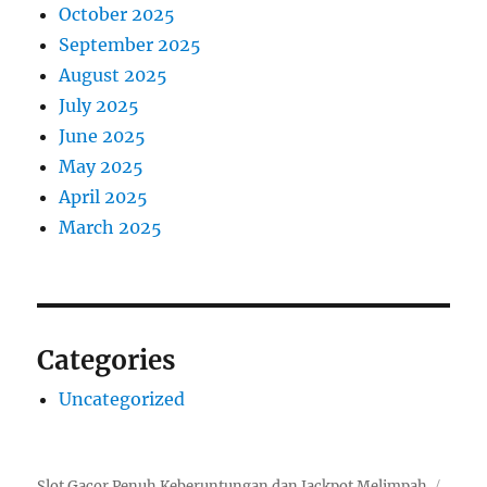
October 2025
September 2025
August 2025
July 2025
June 2025
May 2025
April 2025
March 2025
Categories
Uncategorized
Slot Gacor Penuh Keberuntungan dan Jackpot Melimpah