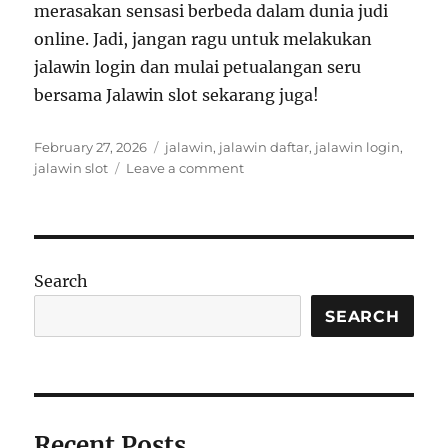
merasakan sensasi berbeda dalam dunia judi
online. Jadi, jangan ragu untuk melakukan
jalawin login dan mulai petualangan seru
bersama Jalawin slot sekarang juga!
Posted
Tags
February 27, 2026
jalawin
,
jalawin daftar
,
jalawin login
,
on
on
jalawin slot
Leave a comment
Rahasia
Meningkatkan
Peluang
Menang
Tanpa
Search
Ribet
SEARCH
Recent Posts