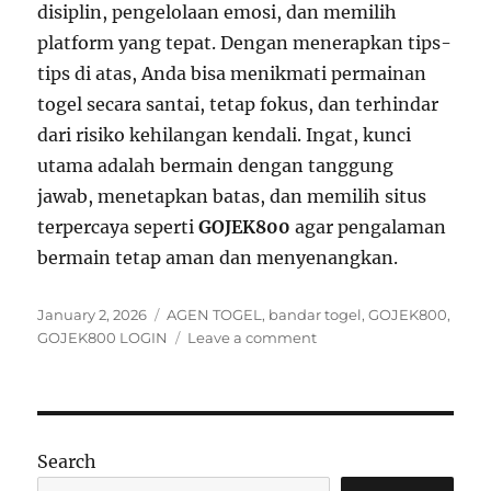
disiplin, pengelolaan emosi, dan memilih
platform yang tepat. Dengan menerapkan tips-
tips di atas, Anda bisa menikmati permainan
togel secara santai, tetap fokus, dan terhindar
dari risiko kehilangan kendali. Ingat, kunci
utama adalah bermain dengan tanggung
jawab, menetapkan batas, dan memilih situs
terpercaya seperti
GOJEK800
agar pengalaman
bermain tetap aman dan menyenangkan.
Posted
Tags
January 2, 2026
AGEN TOGEL
,
bandar togel
,
GOJEK800
,
on
on
GOJEK800 LOGIN
Leave a comment
Cara
Cerdas
Main
Togel
Online
Search
Tanpa