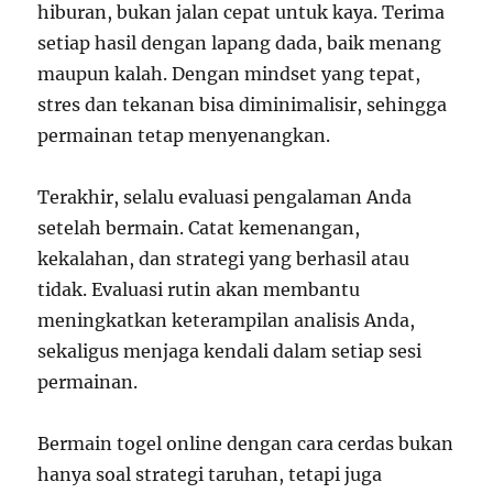
hiburan, bukan jalan cepat untuk kaya. Terima
setiap hasil dengan lapang dada, baik menang
maupun kalah. Dengan mindset yang tepat,
stres dan tekanan bisa diminimalisir, sehingga
permainan tetap menyenangkan.
Terakhir, selalu evaluasi pengalaman Anda
setelah bermain. Catat kemenangan,
kekalahan, dan strategi yang berhasil atau
tidak. Evaluasi rutin akan membantu
meningkatkan keterampilan analisis Anda,
sekaligus menjaga kendali dalam setiap sesi
permainan.
Bermain togel online dengan cara cerdas bukan
hanya soal strategi taruhan, tetapi juga