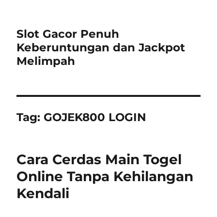
Slot Gacor Penuh
Keberuntungan dan Jackpot
Melimpah
Tag:
GOJEK800 LOGIN
Cara Cerdas Main Togel
Online Tanpa Kehilangan
Kendali