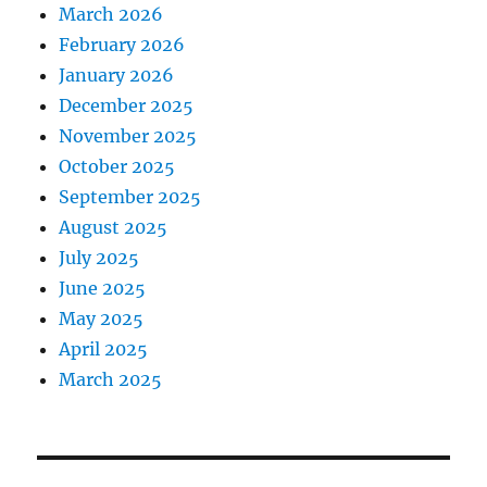
March 2026
February 2026
January 2026
December 2025
November 2025
October 2025
September 2025
August 2025
July 2025
June 2025
May 2025
April 2025
March 2025