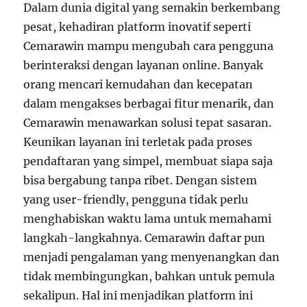
Dalam dunia digital yang semakin berkembang
pesat, kehadiran platform inovatif seperti
Cemarawin mampu mengubah cara pengguna
berinteraksi dengan layanan online. Banyak
orang mencari kemudahan dan kecepatan
dalam mengakses berbagai fitur menarik, dan
Cemarawin menawarkan solusi tepat sasaran.
Keunikan layanan ini terletak pada proses
pendaftaran yang simpel, membuat siapa saja
bisa bergabung tanpa ribet. Dengan sistem
yang user-friendly, pengguna tidak perlu
menghabiskan waktu lama untuk memahami
langkah-langkahnya. Cemarawin daftar pun
menjadi pengalaman yang menyenangkan dan
tidak membingungkan, bahkan untuk pemula
sekalipun. Hal ini menjadikan platform ini