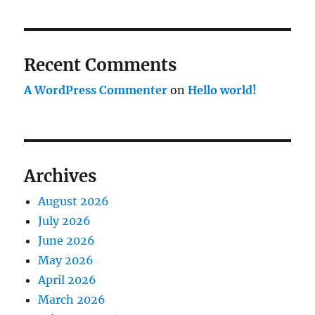
Recent Comments
A WordPress Commenter
on
Hello world!
Archives
August 2026
July 2026
June 2026
May 2026
April 2026
March 2026