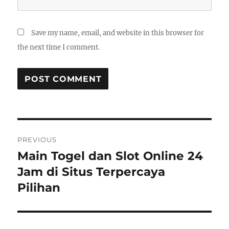
Save my name, email, and website in this browser for
the next time I comment.
Post
PREVIOUS
navigation
Main Togel dan Slot Online 24
Previous
post:
Jam di Situs Terpercaya
Pilihan