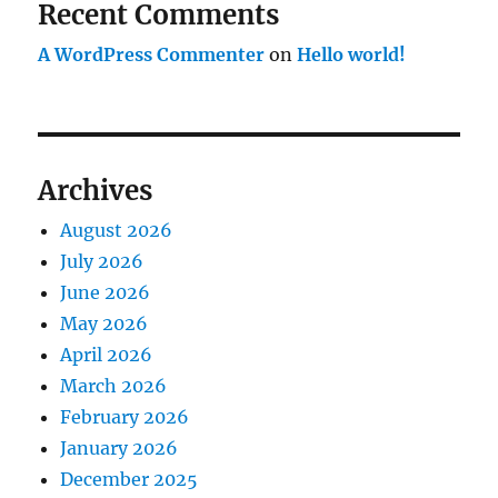
Recent Comments
A WordPress Commenter
on
Hello world!
Archives
August 2026
July 2026
June 2026
May 2026
April 2026
March 2026
February 2026
January 2026
December 2025