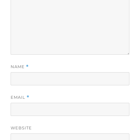
NAME
*
EMAIL
*
WEBSITE