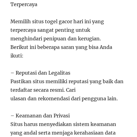
Terpercaya
Memilih situs togel gacor hari ini yang
terpercaya sangat penting untuk
menghindari penipuan dan kerugian.
Berikut ini beberapa saran yang bisa Anda
ikuti:
– Reputasi dan Legalitas
Pastikan situs memiliki reputasi yang baik dan
terdaftar secara resmi. Cari
ulasan dan rekomendasi dari pengguna lain.
– Keamanan dan Privasi
Situs harus menyediakan sistem keamanan
yang andal serta menjaga kerahasiaan data