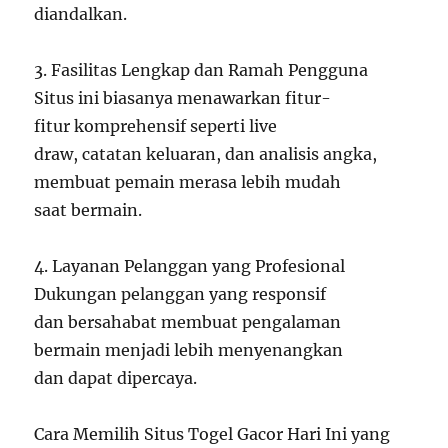
diandalkan.
3. Fasilitas Lengkap dan Ramah Pengguna
Situs ini biasanya menawarkan fitur-
fitur komprehensif seperti live
draw, catatan keluaran, dan analisis angka,
membuat pemain merasa lebih mudah
saat bermain.
4. Layanan Pelanggan yang Profesional
Dukungan pelanggan yang responsif
dan bersahabat membuat pengalaman
bermain menjadi lebih menyenangkan
dan dapat dipercaya.
Cara Memilih Situs Togel Gacor Hari Ini yang