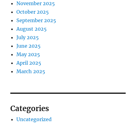
November 2025
October 2025
September 2025
August 2025
July 2025
June 2025
May 2025
April 2025
March 2025
Categories
Uncategorized