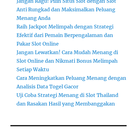
Jangan Ragu! Pilih Situs Slot dengan Slot
Anti Rungkad dan Maksimalkan Peluang
Menang Anda
Raih Jackpot Melimpah dengan Strategi
Efektif dari Pemain Berpengalaman dan
Pakar Slot Online
Jangan Lewatkan! Cara Mudah Menang di
Slot Online dan Nikmati Bonus Melimpah
Setiap Waktu
Cara Meningkatkan Peluang Menang dengan
Analisis Data Togel Gacor
Uji Coba Strategi Menang di Slot Thailand
dan Rasakan Hasil yang Membanggakan