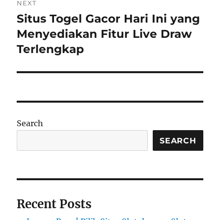
NEXT
Situs Togel Gacor Hari Ini yang
Next
post:
Menyediakan Fitur Live Draw
Terlengkap
Search
SEARCH
Recent Posts