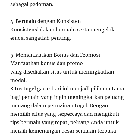
sebagai pedoman.
4. Bermain dengan Konsisten
Konsistensi dalam bermain serta mengelola
emosi sangatlah penting.
5. Memanfaatkan Bonus dan Promosi
Manfaatkan bonus dan promo
yang disediakan situs untuk meningkatkan
modal.
Situs togel gacor hari ini menjadi pilihan utama
bagi pemain yang ingin meningkatkan peluang
menang dalam permainan togel. Dengan
memilih situs yang terpercaya dan mengikuti
tips bermain yang tepat, peluang Anda untuk
meraih kemenangan besar semakin terbuka