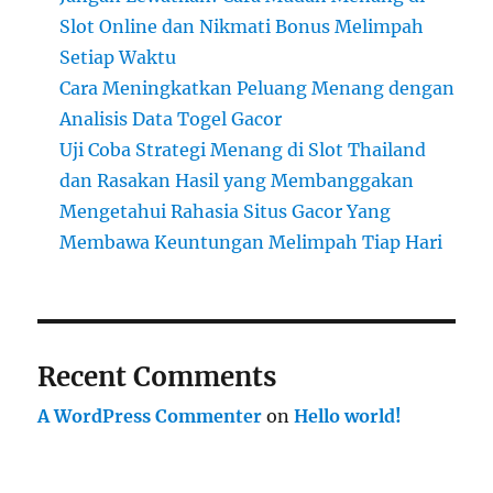
Slot Online dan Nikmati Bonus Melimpah
Setiap Waktu
Cara Meningkatkan Peluang Menang dengan
Analisis Data Togel Gacor
Uji Coba Strategi Menang di Slot Thailand
dan Rasakan Hasil yang Membanggakan
Mengetahui Rahasia Situs Gacor Yang
Membawa Keuntungan Melimpah Tiap Hari
Recent Comments
A WordPress Commenter
on
Hello world!