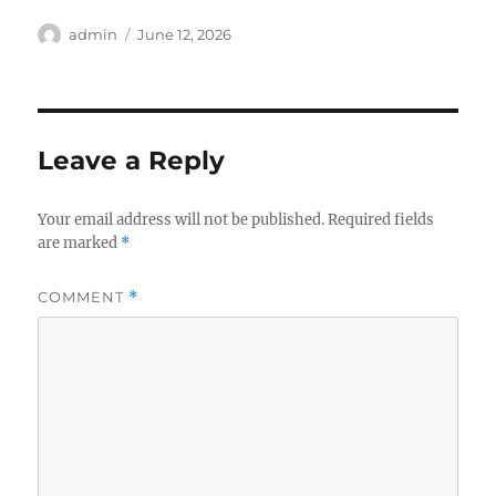
Author
Posted
admin
June 12, 2026
on
Leave a Reply
Your email address will not be published.
Required fields
are marked
*
COMMENT
*