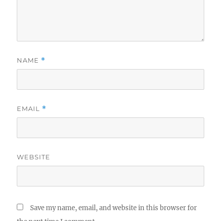
NAME
*
EMAIL
*
WEBSITE
Save my name, email, and website in this browser for