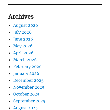
Archives
August 2026
July 2026
June 2026
May 2026
April 2026
March 2026
February 2026
January 2026
December 2025
November 2025
October 2025
September 2025
August 2025