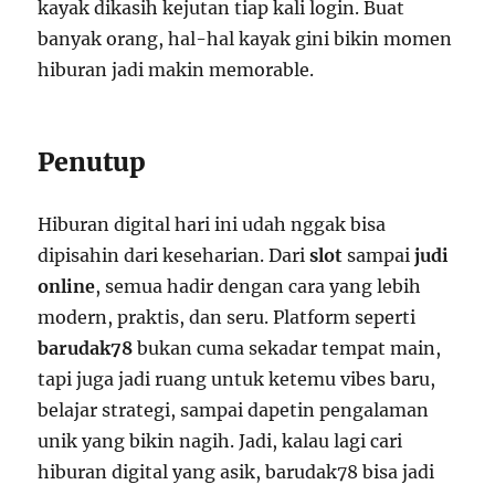
kayak dikasih kejutan tiap kali login. Buat
banyak orang, hal-hal kayak gini bikin momen
hiburan jadi makin memorable.
Penutup
Hiburan digital hari ini udah nggak bisa
dipisahin dari keseharian. Dari
slot
sampai
judi
online
, semua hadir dengan cara yang lebih
modern, praktis, dan seru. Platform seperti
barudak78
bukan cuma sekadar tempat main,
tapi juga jadi ruang untuk ketemu vibes baru,
belajar strategi, sampai dapetin pengalaman
unik yang bikin nagih. Jadi, kalau lagi cari
hiburan digital yang asik, barudak78 bisa jadi