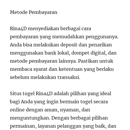
Metode Pembayaran
Rina4D menyediakan berbagai cara
pembayaran yang memudahkan penggunanya.
Anda bisa melakukan deposit dan penarikan
menggunakan bank lokal, dompet digital, dan
metode pembayaran lainnya. Pastikan untuk
membaca syarat dan ketentuan yang berlaku
sebelum melakukan transaksi.
Situs togel Rina4D adalah pilihan yang ideal
bagi Anda yang ingin bermain togel secara
online dengan aman, nyaman, dan
menguntungkan. Dengan berbagai pilihan
permainan, layanan pelanggan yang baik, dan