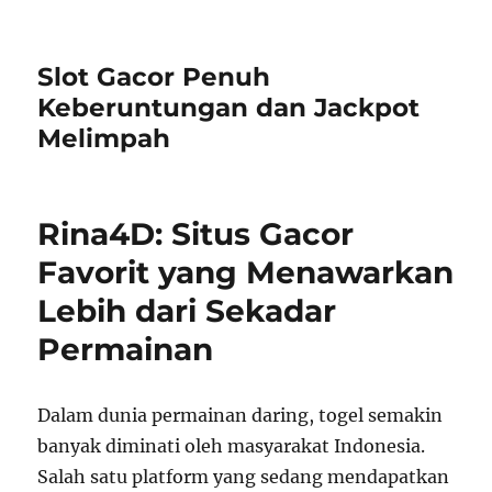
Slot Gacor Penuh
Keberuntungan dan Jackpot
Melimpah
Rina4D: Situs Gacor
Favorit yang Menawarkan
Lebih dari Sekadar
Permainan
Dalam dunia permainan daring, togel semakin
banyak diminati oleh masyarakat Indonesia.
Salah satu platform yang sedang mendapatkan