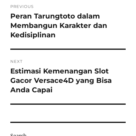
Post
PREVIOUS
navigation
Peran Tarungtoto dalam
Previous
post:
Membangun Karakter dan
Kedisiplinan
NEXT
Estimasi Kemenangan Slot
Next
post:
Gacor Versace4D yang Bisa
Anda Capai
Search