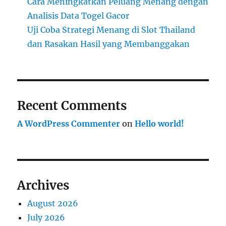
Cara Meningkatkan Peluang Menang dengan
Analisis Data Togel Gacor
Uji Coba Strategi Menang di Slot Thailand
dan Rasakan Hasil yang Membanggakan
Recent Comments
A WordPress Commenter
on
Hello world!
Archives
August 2026
July 2026