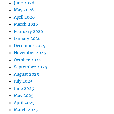
June 2026
May 2026
April 2026
March 2026
February 2026
January 2026
December 2025
November 2025
October 2025
September 2025
August 2025
July 2025
June 2025
May 2025
April 2025
March 2025