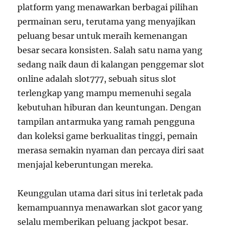
platform yang menawarkan berbagai pilihan
permainan seru, terutama yang menyajikan
peluang besar untuk meraih kemenangan
besar secara konsisten. Salah satu nama yang
sedang naik daun di kalangan penggemar slot
online adalah slot777, sebuah situs slot
terlengkap yang mampu memenuhi segala
kebutuhan hiburan dan keuntungan. Dengan
tampilan antarmuka yang ramah pengguna
dan koleksi game berkualitas tinggi, pemain
merasa semakin nyaman dan percaya diri saat
menjajal keberuntungan mereka.
Keunggulan utama dari situs ini terletak pada
kemampuannya menawarkan slot gacor yang
selalu memberikan peluang jackpot besar.