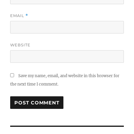
EMAIL
*
WEBSITE
Save my name, email, and website in this browser for
the next time I comment.
Post