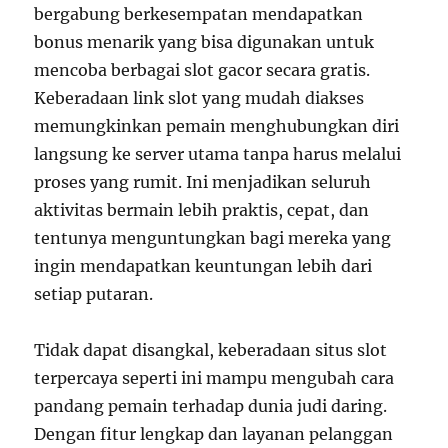
bergabung berkesempatan mendapatkan
bonus menarik yang bisa digunakan untuk
mencoba berbagai slot gacor secara gratis.
Keberadaan link slot yang mudah diakses
memungkinkan pemain menghubungkan diri
langsung ke server utama tanpa harus melalui
proses yang rumit. Ini menjadikan seluruh
aktivitas bermain lebih praktis, cepat, dan
tentunya menguntungkan bagi mereka yang
ingin mendapatkan keuntungan lebih dari
setiap putaran.
Tidak dapat disangkal, keberadaan situs slot
terpercaya seperti ini mampu mengubah cara
pandang pemain terhadap dunia judi daring.
Dengan fitur lengkap dan layanan pelanggan