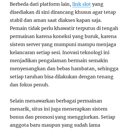
Berbeda dari platform lain,
link slot
yang
disediakan di sini dirancang khusus agar tetap
stabil dan aman saat diakses kapan saja.
Pemain tidak perlu khawatir terputus di tengah
permainan karena koneksi yang buruk, karena
sistem server yang mumpuni mampu menjaga
kelancaran setiap sesi. Inovasi teknologi ini
menjadikan pengalaman bermain semakin
menyenangkan dan bebas hambatan, sehingga
setiap taruhan bisa dilakukan dengan tenang
dan fokus penuh.
Selain menawarkan berbagai permainan
menarik, situs ini juga menerapkan sistem
bonus dan promosi yang menggiurkan. Setiap
anggota baru maupun yang sudah lama