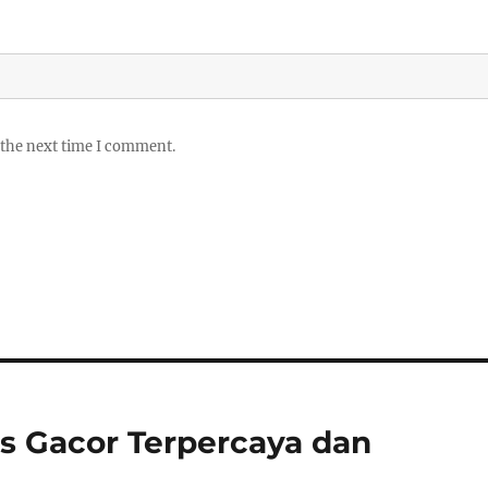
 the next time I comment.
tus Gacor Terpercaya dan