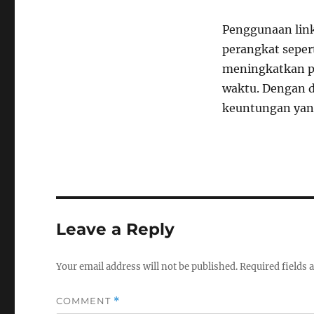
Penggunaan link
perangkat seper
meningkatkan pe
waktu. Dengan 
keuntungan yan
Leave a Reply
Your email address will not be published.
Required fields
COMMENT
*