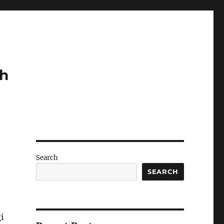
ah
Search
SEARCH
i