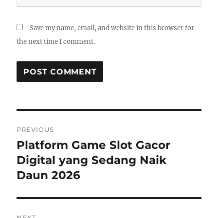
Save my name, email, and website in this browser for
the next time I comment.
Post
PREVIOUS
navigation
Platform Game Slot Gacor
Previous
post:
Digital yang Sedang Naik
Daun 2026
NEXT