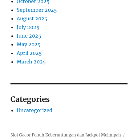
October 2025
September 2025
August 2025
July 2025
June 2025
May 2025
April 2025
March 2025
Categories
Uncategorized
Slot Gacor Penuh Keberuntungan dan Jackpot Melimpah