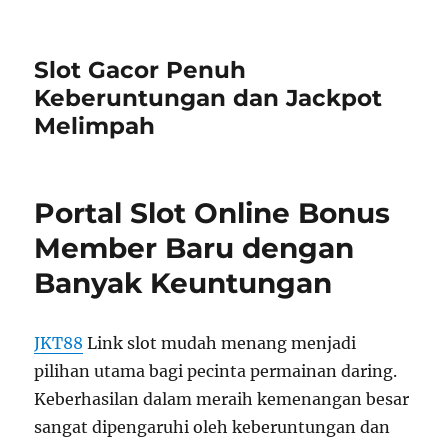
Slot Gacor Penuh
Keberuntungan dan Jackpot
Melimpah
Portal Slot Online Bonus
Member Baru dengan
Banyak Keuntungan
JKT88
Link slot mudah menang menjadi
pilihan utama bagi pecinta permainan daring.
Keberhasilan dalam meraih kemenangan besar
sangat dipengaruhi oleh keberuntungan dan