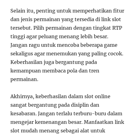
Selain itu, penting untuk memperhatikan fitur
dan jenis permainan yang tersedia di link slot
tersebut. Pilih permainan dengan tingkat RTP
tinggi agar peluang menang lebih besar.
Jangan ragu untuk mencoba beberapa game
sekaligus agar menemukan yang paling cocok.
Keberhasilan juga bergantung pada
kemampuan membaca pola dan tren
permainan.
Akhirnya, keberhasilan dalam slot online
sangat bergantung pada disiplin dan
kesabaran. Jangan terlalu terburu-buru dalam
mengejar kemenangan besar. Manfaatkan link
slot mudah menang sebagai alat untuk