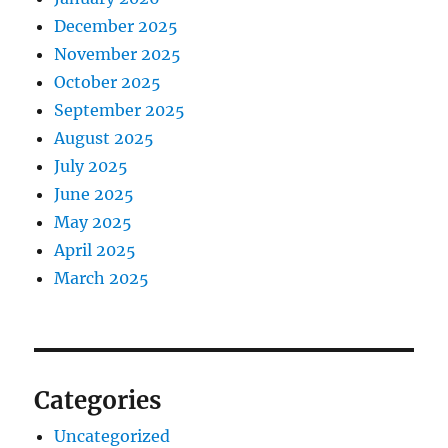
December 2025
November 2025
October 2025
September 2025
August 2025
July 2025
June 2025
May 2025
April 2025
March 2025
Categories
Uncategorized