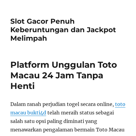
Slot Gacor Penuh
Keberuntungan dan Jackpot
Melimpah
Platform Unggulan Toto
Macau 24 Jam Tanpa
Henti
Dalam ranah perjudian togel secara online,
toto
macau bukti4d
telah meraih status sebagai
salah satu opsi paling diminati yang
menawarkan pengalaman bermain Toto Macau