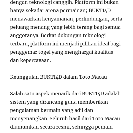
dengan teknologi canggih. Platform ini bukan
hanya sekadar arena permainan; BUKTI4D
menawarkan kenyamanan, perlindungan, serta
peluang menang yang lebih terang bagi semua
anggotanya. Berkat dukungan teknologi
terbaru, platform ini menjadi pilihan ideal bagi
penggemar togel yang menghargai kualitas
dan kepercayaan.
Keunggulan BUKTI4D dalam Toto Macau
Salah satu aspek menarik dari BUKTI4D adalah
sistem yang dirancang guna memberikan
pengalaman bermain yang adil dan
menyenangkan. Seluruh hasil dari Toto Macau
diumumkan secara resmi, sehingga pemain