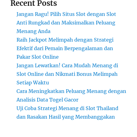
Recent Posts
Jangan Ragu! Pilih Situs Slot dengan Slot
Anti Rungkad dan Maksimalkan Peluang
Menang Anda
Raih Jackpot Melimpah dengan Strategi
Efektif dari Pemain Berpengalaman dan
Pakar Slot Online
Jangan Lewatkan! Cara Mudah Menang di
Slot Online dan Nikmati Bonus Melimpah
Setiap Waktu
Cara Meningkatkan Peluang Menang dengan
Analisis Data Togel Gacor
Uji Coba Strategi Menang di Slot Thailand
dan Rasakan Hasil yang Membanggakan