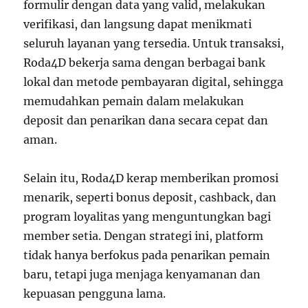
formulir dengan data yang valid, melakukan
verifikasi, dan langsung dapat menikmati
seluruh layanan yang tersedia. Untuk transaksi,
Roda4D bekerja sama dengan berbagai bank
lokal dan metode pembayaran digital, sehingga
memudahkan pemain dalam melakukan
deposit dan penarikan dana secara cepat dan
aman.
Selain itu, Roda4D kerap memberikan promosi
menarik, seperti bonus deposit, cashback, dan
program loyalitas yang menguntungkan bagi
member setia. Dengan strategi ini, platform
tidak hanya berfokus pada penarikan pemain
baru, tetapi juga menjaga kenyamanan dan
kepuasan pengguna lama.