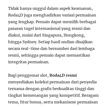
Tidak hanya unggul dalam aspek keamanan,
Roda4D juga menghadirkan variasi permainan
yang lengkap. Pemain dapat memilih berbagai
pasaran togel internasional yang resmi dan
diakui, mulai dari Singapura, Hongkong,
hingga Sydney. Setiap hasil undian disajikan
secara real-time dan bersumber dari lembaga
resmi, sehingga pemain dapat memastikan
integritas permainan.
Bagi penggemar slot,
Roda4D resmi
menyediakan koleksi permainan dari penyedia
ternama dengan grafis berkualitas tinggi dan
tingkat kemenangan yang kompetitif. Beragam
tema, fitur bonus, serta mekanisme permainan