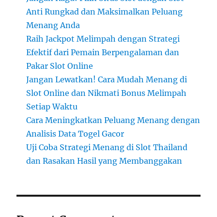
Anti Rungkad dan Maksimalkan Peluang
Menang Anda
Raih Jackpot Melimpah dengan Strategi
Efektif dari Pemain Berpengalaman dan
Pakar Slot Online
Jangan Lewatkan! Cara Mudah Menang di
Slot Online dan Nikmati Bonus Melimpah
Setiap Waktu
Cara Meningkatkan Peluang Menang dengan
Analisis Data Togel Gacor
Uji Coba Strategi Menang di Slot Thailand
dan Rasakan Hasil yang Membanggakan