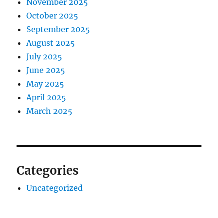
November 2025
October 2025
September 2025
August 2025
July 2025
June 2025
May 2025
April 2025
March 2025
Categories
Uncategorized