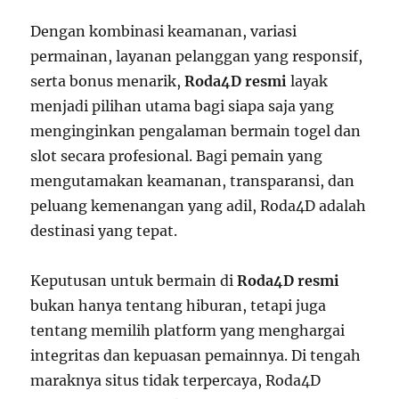
Dengan kombinasi keamanan, variasi
permainan, layanan pelanggan yang responsif,
serta bonus menarik,
Roda4D resmi
layak
menjadi pilihan utama bagi siapa saja yang
menginginkan pengalaman bermain togel dan
slot secara profesional. Bagi pemain yang
mengutamakan keamanan, transparansi, dan
peluang kemenangan yang adil, Roda4D adalah
destinasi yang tepat.
Keputusan untuk bermain di
Roda4D resmi
bukan hanya tentang hiburan, tetapi juga
tentang memilih platform yang menghargai
integritas dan kepuasan pemainnya. Di tengah
maraknya situs tidak terpercaya, Roda4D