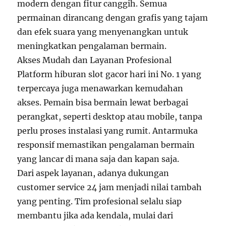
modern dengan fitur canggih. Semua
permainan dirancang dengan grafis yang tajam
dan efek suara yang menyenangkan untuk
meningkatkan pengalaman bermain.
Akses Mudah dan Layanan Profesional
Platform hiburan slot gacor hari ini No. 1 yang
terpercaya juga menawarkan kemudahan
akses. Pemain bisa bermain lewat berbagai
perangkat, seperti desktop atau mobile, tanpa
perlu proses instalasi yang rumit. Antarmuka
responsif memastikan pengalaman bermain
yang lancar di mana saja dan kapan saja.
Dari aspek layanan, adanya dukungan
customer service 24 jam menjadi nilai tambah
yang penting. Tim profesional selalu siap
membantu jika ada kendala, mulai dari