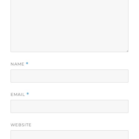
NAME
*
EMAIL
*
WEBSITE