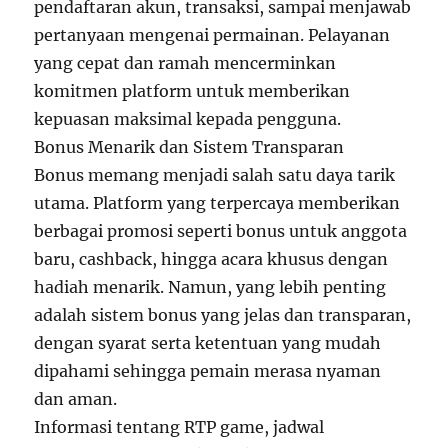
pendaftaran akun, transaksi, sampai menjawab
pertanyaan mengenai permainan. Pelayanan
yang cepat dan ramah mencerminkan
komitmen platform untuk memberikan
kepuasan maksimal kepada pengguna.
Bonus Menarik dan Sistem Transparan
Bonus memang menjadi salah satu daya tarik
utama. Platform yang terpercaya memberikan
berbagai promosi seperti bonus untuk anggota
baru, cashback, hingga acara khusus dengan
hadiah menarik. Namun, yang lebih penting
adalah sistem bonus yang jelas dan transparan,
dengan syarat serta ketentuan yang mudah
dipahami sehingga pemain merasa nyaman
dan aman.
Informasi tentang RTP game, jadwal