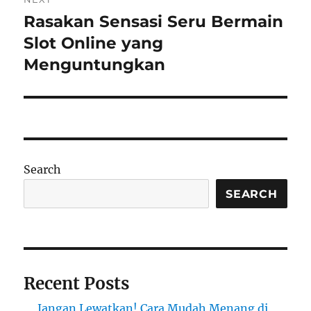
Rasakan Sensasi Seru Bermain
Next
post:
Slot Online yang
Menguntungkan
Search
SEARCH
Recent Posts
Jangan Lewatkan! Cara Mudah Menang di